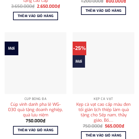
tặng cao cấp
Giá
Giá
1.200.000
₫
800.000
₫
gốc
hiện
Giá
Giá
3.650.000
₫
2.650.000
₫
là:
tại
gốc
hiện
THÊM VÀO GIỎ HÀNG
1.200.000₫.
là:
là:
tại
THÊM VÀO GIỎ HÀNG
800.0
3.650.000₫.
là:
2.650.000₫.
-25%
Mới
Mới
CÚP BÓNG ĐÁ
KẸP CÀ VẠT
Cúp vinh danh pha lê WG-
Kẹp cà vạt cao cấp màu đen
030 quà tặng doanh nghiệp,
tối giản lịch thiệp làm quà
quà lưu niệm
tặng cho Sếp nam, thầy
giáo, Bố,…
750.000
₫
Giá
Giá
750.000
₫
565.000
₫
gốc
hiện
THÊM VÀO GIỎ HÀNG
là:
tại
THÊM VÀO GIỎ HÀNG
750.000₫.
là: