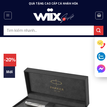
Bỏ
QUÀ TẶNG CAO CẤP CÁ NHÂN HÓA
qua
nội
dung
Tìm
kiếm:
-20%
Mới