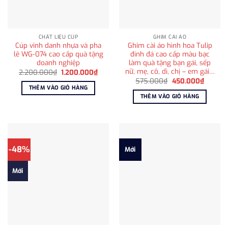
CHẤT LIỆU CÚP
GHIM CÀI ÁO
Cúp vinh danh nhựa và pha
Ghim cài áo hình hoa Tulip
lê WG-074 cao cấp quà tặng
đính đá cao cấp màu bạc
doanh nghiệp
làm quà tặng bạn gái, sếp
nữ, mẹ, cô, dì, chị – em gái…
Giá
Giá
2.200.000
₫
1.200.000
₫
gốc
hiện
Giá
Giá
575.000
₫
450.000
₫
là:
tại
gốc
hiện
THÊM VÀO GIỎ HÀNG
2.200.000₫.
là:
là:
tại
THÊM VÀO GIỎ HÀNG
1.200.000₫.
575.000₫.
là:
450.00
-48%
Mới
Mới