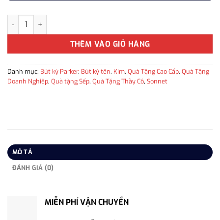
Bút ký tên Parker SON X ST Steel CT TB 1950873 màu trắng số 
THÊM VÀO GIỎ HÀNG
Danh mục:
Bút ký Parker
,
Bút ký tên
,
Kim
,
Quà Tặng Cao Cấp
,
Quà Tặng
Doanh Nghiệp
,
Quà tặng Sếp
,
Quà Tặng Thầy Cô
,
Sonnet
MÔ TẢ
ĐÁNH GIÁ (0)
MIỄN PHÍ VẬN CHUYỂN