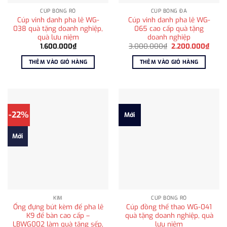
CÚP BÓNG RỔ
CÚP BÓNG ĐÁ
Cúp vinh danh pha lê WG-
Cúp vinh danh pha lê WG-
038 quà tặng doanh nghiệp,
065 cao cấp quà tặng
quà lưu niệm
doanh nghiệp
Giá
Giá
1.600.000
₫
3.000.000
₫
2.200.000
₫
gốc
hiện
là:
tại
THÊM VÀO GIỎ HÀNG
THÊM VÀO GIỎ HÀNG
3.000.000₫.
là:
2.200
-22%
Mới
Mới
KIM
CÚP BÓNG RỔ
Ống đựng bút kèm đế pha lê
Cúp đồng thể thao WG-041
K9 để bàn cao cấp –
quà tặng doanh nghiệp, quà
LBWG002 làm quà tặng sếp,
lưu niệm