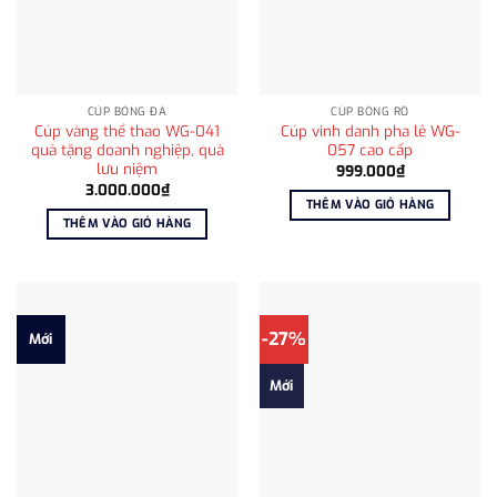
CÚP BÓNG ĐÁ
CÚP BÓNG RỔ
Cúp vàng thể thao WG-041
Cúp vinh danh pha lê WG-
quà tặng doanh nghiệp, quà
057 cao cấp
lưu niệm
999.000
₫
3.000.000
₫
THÊM VÀO GIỎ HÀNG
THÊM VÀO GIỎ HÀNG
-27%
Mới
Mới