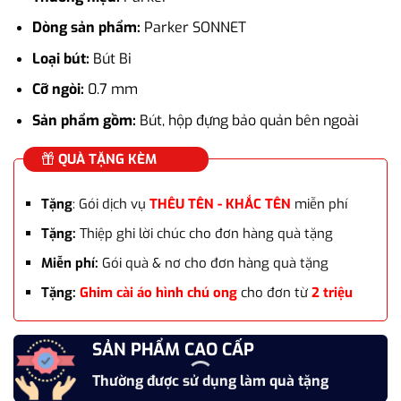
là:
tại
6.745.000₫.
là:
Dòng sản phẩm:
Parker SONNET
5.400.000₫.
Loại bút:
Bút Bi
Cỡ ngòi:
0.7 mm
Sản phẩm gồm:
Bút, hộp đựng bảo quản bên ngoài
QUÀ TẶNG KÈM
Tặng
: Gói dịch vụ
THÊU TÊN - KHẮC TÊN
miễn phí
Tặng:
Thiệp ghi lời chúc cho đơn hàng quà tặng
Miễn phí:
Gói quà & nơ cho đơn hàng quà tặng
Tặng:
Ghim cài áo hình chú ong
cho đơn từ
2 triệu
SẢN PHẨM CAO CẤP
Thường được sử dụng làm quà tặng