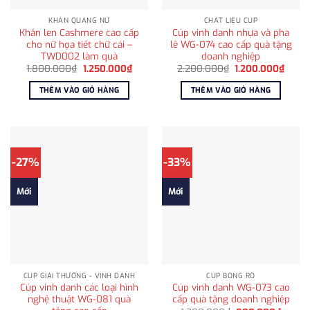
KHĂN QUÀNG NỮ
CHẤT LIỆU CÚP
Khăn len Cashmere cao cấp
Cúp vinh danh nhựa và pha
cho nữ họa tiết chữ cái –
lê WG-074 cao cấp quà tặng
TWD002 làm quà
doanh nghiệp
Giá
Giá
Giá
Giá
1.800.000
₫
1.250.000
₫
2.200.000
₫
1.200.000
₫
gốc
hiện
gốc
hiện
là:
tại
là:
tại
THÊM VÀO GIỎ HÀNG
THÊM VÀO GIỎ HÀNG
1.800.000₫.
là:
2.200.000₫.
là:
1.250.000₫.
1.200
-27%
-33%
Mới
Mới
CÚP GIẢI THƯỞNG - VINH DANH
CÚP BÓNG RỔ
Cúp vinh danh các loại hình
Cúp vinh danh WG-073 cao
nghệ thuật WG-081 quà
cấp quà tặng doanh nghiệp