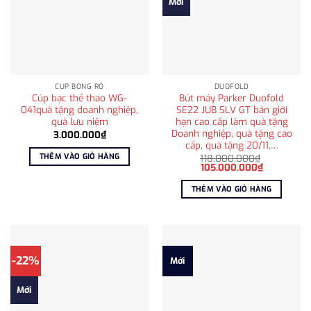
Mới
CÚP BÓNG RỔ
DUOFOLD
Cúp bạc thể thao WG-
Bút máy Parker Duofold
041quà tặng doanh nghiệp,
SE22 JUB SLV GT bản giới
quà lưu niệm
hạn cao cấp làm quà tặng
Doanh nghiệp, quà tặng cao
3.000.000
₫
cấp, quà tặng 20/11,…
THÊM VÀO GIỎ HÀNG
118.000.000
₫
Giá
Giá
105.000.000
₫
gốc
hiện
là:
tại
THÊM VÀO GIỎ HÀNG
118.000.000₫.
là:
105.000.0
-22%
Mới
Mới