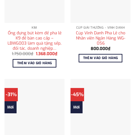
KIM
CÚP GIẢI THƯỞNG - VINH DANH
Ống đựng bút kèm đế pha lê
Cúp Vinh Danh Pha Lê cho
K9 để bàn cao cấp –
Nhân viên Ngân Hàng WG-
LBWG003 làm quà tặng sếp,
056
đối tác, doanh nghiệp…
800.000
₫
Giá
Giá
1.750.000
₫
1.368.000
₫
gốc
hiện
THÊM VÀO GIỎ HÀNG
là:
tại
THÊM VÀO GIỎ HÀNG
1.750.000₫.
là:
1.368.000₫.
-31%
-45%
Mới
Mới