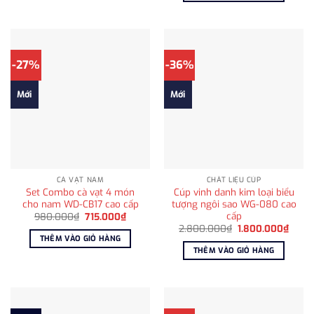
565.00
-27%
-36%
Mới
Mới
CÀ VẠT NAM
CHẤT LIỆU CÚP
Set Combo cà vạt 4 món
Cúp vinh danh kim loại biểu
cho nam WD-CB17 cao cấp
tượng ngôi sao WG-080 cao
cấp
Giá
Giá
980.000
₫
715.000
₫
gốc
hiện
Giá
Giá
2.800.000
₫
1.800.000
₫
là:
tại
gốc
hiện
THÊM VÀO GIỎ HÀNG
980.000₫.
là:
là:
tại
THÊM VÀO GIỎ HÀNG
715.000₫.
2.800.000₫.
là:
1.800