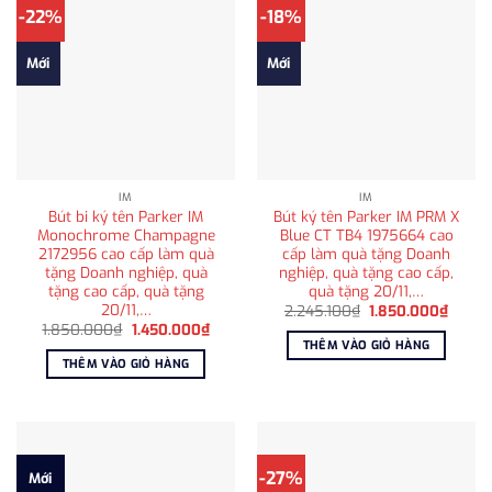
-22%
-18%
Mới
Mới
IM
IM
Bút bi ký tên Parker IM
Bút ký tên Parker IM PRM X
Monochrome Champagne
Blue CT TB4 1975664 cao
2172956 cao cấp làm quà
cấp làm quà tặng Doanh
tặng Doanh nghiệp, quà
nghiệp, quà tặng cao cấp,
tặng cao cấp, quà tặng
quà tặng 20/11,…
20/11,…
Giá
Giá
2.245.100
₫
1.850.000
₫
gốc
hiện
Giá
Giá
1.850.000
₫
1.450.000
₫
là:
tại
gốc
hiện
THÊM VÀO GIỎ HÀNG
2.245.100₫.
là:
là:
tại
THÊM VÀO GIỎ HÀNG
1.850
1.850.000₫.
là:
1.450.000₫.
-27%
Mới