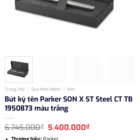
Trang chủ
/
Quà theo Mệnh
/
Kim
Bút ký tên Parker SON X ST Steel CT TB
1950873 màu trắng
Giá
Giá
6.745.000
5.400.000
₫
₫
gốc
hiện
Thương hiệu:
Parker