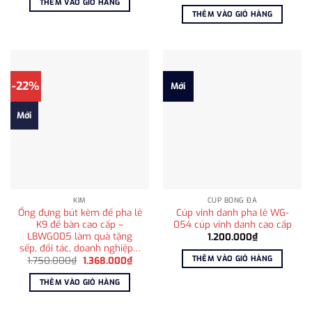
gốc
hiện
THÊM VÀO GIỎ HÀNG
250.000₫.
là:
là:
tại
THÊM VÀO GIỎ HÀNG
199.000₫.
17.500.000₫.
là:
14.5
-22%
Mới
Mới
KIM
CÚP BÓNG ĐÁ
Ống đựng bút kèm đế pha lê
Cúp vinh danh pha lê WG-
K9 để bàn cao cấp –
054 cúp vinh danh cao cấp
LBWG005 làm quà tặng
1.200.000
₫
sếp, đối tác, doanh nghiệp…
THÊM VÀO GIỎ HÀNG
Giá
Giá
1.750.000
₫
1.368.000
₫
gốc
hiện
là:
tại
THÊM VÀO GIỎ HÀNG
1.750.000₫.
là:
1.368.000₫.