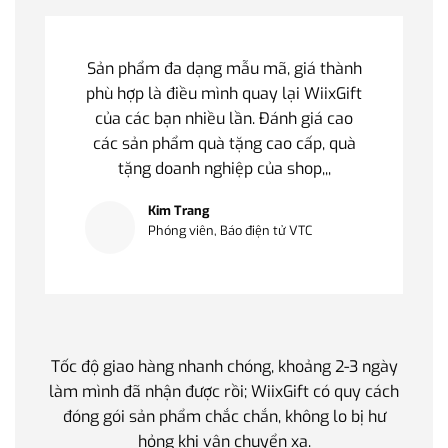
Sản phẩm đa dạng mẫu mã, giá thành
phù hợp là điều mình quay lại WiixGift
của các bạn nhiều lần. Đánh giá cao
các sản phẩm quà tặng cao cấp, quà
tặng doanh nghiệp của shop,,,
Kim Trang
Phóng viên, Báo điện tử VTC
Tốc độ giao hàng nhanh chóng, khoảng 2-3 ngày
Quà t
làm mình đã nhận được rồi; WiixGift có quy cách
quan 
đóng gói sản phẩm chắc chắn, không lo bị hư
thế 
hỏng khi vận chuyển xa.
làm q