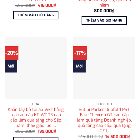
niệm
Giá
Giá
650.000
₫
415.000
₫
gốc
hiện
800.000
₫
là:
tại
THÊM VÀO GIỎ HÀNG
650.000₫.
là:
THÊM VÀO GIỎ HÀNG
415.000₫.
-20%
-17%
Mới
Mới
HỎA
DUOFOLD
Khăn tay bỏ túi áo Vest bằng
Bút bi Parker Duofold PST
lụa cao cấp KT-WD03 cao
Blue Chevron GT cao cấp
cấp làm quà tặng cho Sếp
làm quà tặng Doanh nghiệp,
nam, thầy giáo, bố,…
quà tặng cao cấp, quà tặng
20/11,…
Giá
Giá
250.000
₫
199.000
₫
gốc
hiện
Giá
Giá
17.500.000
₫
14.500.000
₫
là:
tại