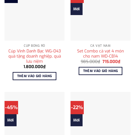
Mới
CÚP BÓNG RỔ
CÀ VẠT NAM
Cúp Vinh Danh Bạc WG-043
Set Combo cà vạt 4 món
quà tặng doanh nghiệp, quà
cho nam WD-CB14
lưu niệm
Giá
Giá
985.000
₫
715.000
₫
gốc
hiện
1.800.000
₫
là:
tại
THÊM VÀO GIỎ HÀNG
985.000₫.
là:
THÊM VÀO GIỎ HÀNG
715.000
-45%
-22%
Mới
Mới