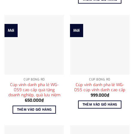
9.100.000₫.
1.750.000₫.
là:
1.368.
Mới
Mới
CÚP BÓNG RỔ
CÚP BÓNG RỔ
Cúp vinh danh pha lê WG-
Cúp vinh danh pha lê WG-
059 cao cấp quà tặng
055 cúp vinh danh cao cấp
doanh nghiệp, quà lưu niệm
999.000
₫
650.000
₫
THÊM VÀO GIỎ HÀNG
THÊM VÀO GIỎ HÀNG