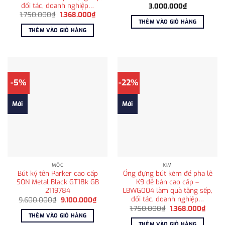
đối tác, doanh nghiệp…
3.000.000
₫
Giá
Giá
1.750.000
₫
1.368.000
₫
gốc
hiện
THÊM VÀO GIỎ HÀNG
là:
tại
THÊM VÀO GIỎ HÀNG
1.750.000₫.
là:
1.368.000₫.
-5%
-22%
Mới
Mới
MỘC
KIM
Bút ký tên Parker cao cấp
Ống đựng bút kèm đế pha lê
SON Metal Black GT18k GB
K9 để bàn cao cấp –
2119784
LBWG004 làm quà tặng sếp,
đối tác, doanh nghiệp…
Giá
Giá
9.600.000
₫
9.100.000
₫
gốc
hiện
Giá
Giá
1.750.000
₫
1.368.000
₫
là:
tại
gốc
hiện
THÊM VÀO GIỎ HÀNG
9.600.000₫.
là:
là:
tại
THÊM VÀO GIỎ HÀNG