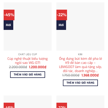
-45%
-22%
Mới
Mới
CHẤT LIỆU CÚP
KIM
Cúp nghệ thuật biểu tượng
Ống đựng bút kèm đế pha lê
ngôi sao WG-071
K9 để bàn cao cấp –
LBWG007 làm quà tặng sếp,
Giá
Giá
2.200.000
₫
1.200.000
₫
gốc
hiện
đối tác, doanh nghiệp…
là:
tại
THÊM VÀO GIỎ HÀNG
Giá
Giá
1.750.000
₫
1.368.000
₫
2.200.000₫.
là:
gốc
hiện
1.200.000₫.
là:
tại
THÊM VÀO GIỎ HÀNG
1.750.000₫.
là:
1.368.
-45%
-22%