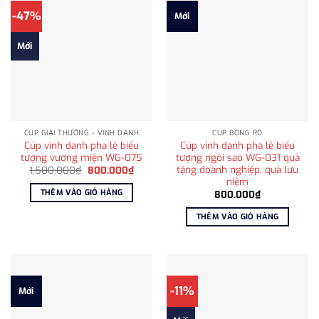
-47%
Mới
Mới
CÚP GIẢI THƯỞNG - VINH DANH
CÚP BÓNG RỔ
Cúp vinh danh pha lê biểu
Cúp vinh danh pha lê biểu
tượng vương miện WG-075
tượng ngôi sao WG-031 quà
tặng doanh nghiệp, quà lưu
Giá
Giá
1.500.000
₫
800.000
₫
gốc
hiện
niệm
là:
tại
THÊM VÀO GIỎ HÀNG
800.000
₫
1.500.000₫.
là:
800.000₫.
THÊM VÀO GIỎ HÀNG
-11%
Mới