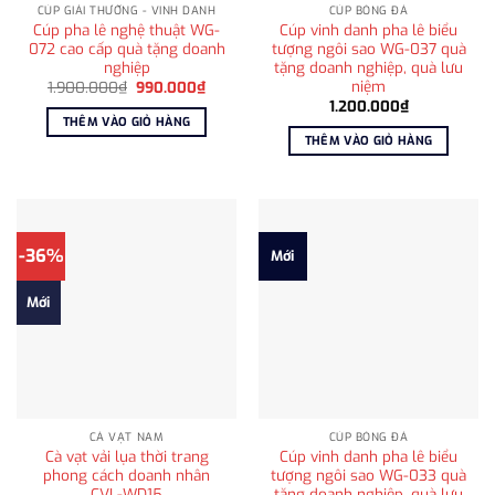
CÚP GIẢI THƯỞNG - VINH DANH
CÚP BÓNG ĐÁ
Cúp pha lê nghệ thuật WG-
Cúp vinh danh pha lê biểu
072 cao cấp quà tặng doanh
tượng ngôi sao WG-037 quà
nghiệp
tặng doanh nghiệp, quà lưu
niệm
Giá
Giá
1.900.000
₫
990.000
₫
gốc
hiện
1.200.000
₫
là:
tại
THÊM VÀO GIỎ HÀNG
1.900.000₫.
là:
THÊM VÀO GIỎ HÀNG
990.000₫.
-36%
Mới
Mới
CÀ VẠT NAM
CÚP BÓNG ĐÁ
Cà vạt vải lụa thời trang
Cúp vinh danh pha lê biểu
phong cách doanh nhân
tượng ngôi sao WG-033 quà
CVL-WD15
tặng doanh nghiệp, quà lưu