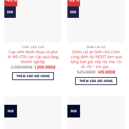
Mới
Mới
CHẤT LIỆU CÚP
GHIM CÀI ÁO
Cúp vinh danh nhựa và pha
Ghim cài áo hình chú chim
lê WG-074 cao cấp quà tặng
công đính đá WD07 làm quà
doanh nghiệp
tặng bạn gái, sếp nữ, mẹ, cô,
dì, chị – em gái…
Giá
Giá
2.200.000
₫
1.200.000
₫
gốc
hiện
Giá
Giá
525.000
₫
410.000
₫
là:
tại
gốc
hiện
THÊM VÀO GIỎ HÀNG
2.200.000₫.
là:
là:
tại
THÊM VÀO GIỎ HÀNG
1.200.000₫.
525.000₫.
là:
410.000
Mới
Mới