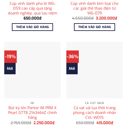
Cúp vinh danh pha lê WG-
Cúp vinh danh kim loại cho
059 cao cấp quà tặng
các giải thể thao điện tử
doanh nghiệp, quà lưu niệm
WG-079
Giá
Giá
650.000
₫
4.550.000
₫
3.200.000
₫
gốc
hiện
là:
tại
THÊM VÀO GIỎ HÀNG
THÊM VÀO GIỎ HÀNG
4.550.000₫.
là:
3.200
-19%
-36%
Mới
Mới
IM
CÀ VẠT NAM
Bút ký tên Parker IM PRM X
Cà vạt vải lụa thời trang
Pearl GTTB 2143464Z chính
phong cách doanh nhân
hãng
CVL-WD15
Giá
Giá
Giá
Giá
2.765.000
₫
2.250.000
₫
650.000
₫
415.000
₫
gốc
hiện
gốc
hiện