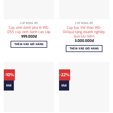
CÚP BÓNG RỔ
CÚP BÓNG RỔ
Cúp vinh danh pha lê WG-
Cúp bạc thể thao WG-
055 cúp vinh danh cao cấp
041quà tặng doanh nghiệp,
quà lưu niệm
999.000
₫
3.000.000
₫
THÊM VÀO GIỎ HÀNG
THÊM VÀO GIỎ HÀNG
-10%
-22%
Mới
Mới