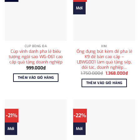
Mới
CÚP BÓNG ĐÁ
KIM
Cúp vinh danh pha lê biểu
Ống đựng bút kèm đế pha lê
tượng ngôi sao WG-061 cao
K9 để bàn cao cấp –
cấp quà tặng doanh nghiệp
LBWG001 làm quà tặng sếp,
đối tác, doanh nghiệp…
999.000
₫
Giá
Giá
1.750.000
₫
1.368.000
₫
gốc
hiện
THÊM VÀO GIỎ HÀNG
là:
tại
THÊM VÀO GIỎ HÀNG
1.750.000₫.
là:
1.368.
-21%
-22%
Mới
Mới