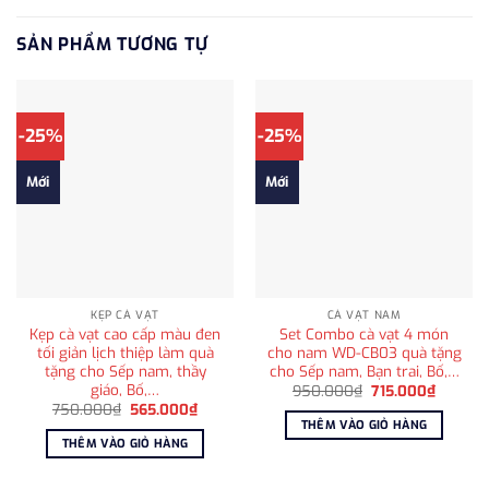
SẢN PHẨM TƯƠNG TỰ
-25%
-25%
Mới
Mới
KẸP CÀ VẠT
CÀ VẠT NAM
Kẹp cà vạt cao cấp màu đen
Set Combo cà vạt 4 món
tối giản lịch thiệp làm quà
cho nam WD-CB03 quà tặng
tặng cho Sếp nam, thầy
cho Sếp nam, Bạn trai, Bố,…
giáo, Bố,…
Giá
Giá
950.000
₫
715.000
₫
gốc
hiện
Giá
Giá
750.000
₫
565.000
₫
là:
tại
gốc
hiện
THÊM VÀO GIỎ HÀNG
950.000₫.
là:
là:
tại
THÊM VÀO GIỎ HÀNG
715.000
750.000₫.
là:
565.000₫.