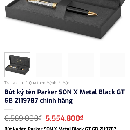
Trang chủ
/
Quà theo Mệnh
/
Mộc
Bút ký tên Parker SON X Metal Black GT
GB 2119787 chính hãng
Giá
Giá
6.589.000
5.554.800
₫
₫
gốc
hiện
Bút ký tên Parker SON X Metal Black GT GB 2119787