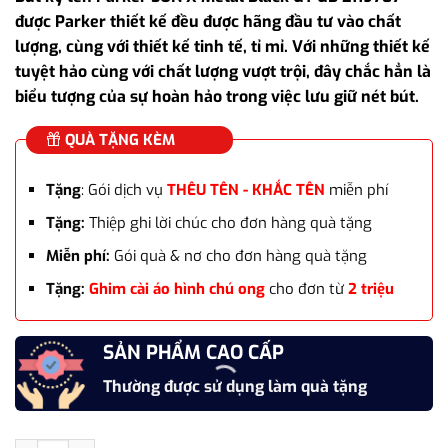
là:
tại
được Parker thiết kế đều được hãng đầu tư vào chất
6.589.000₫.
là:
lượng, cùng với thiết kế tinh tế, tỉ mỉ. Với những thiết kế
5.554.800₫.
tuyệt hảo cùng với chất lượng vượt trội, đây chắc hẳn là
biểu tượng của sự hoàn hảo trong việc lưu giữ nét bút.
QUÀ TẶNG KÈM
Tặng
: Gói dịch vụ
THÊU TÊN - KHẮC TÊN
miễn phí
Tặng:
Thiệp ghi lời chúc cho đơn hàng quà tặng
Miễn phí:
Gói quà & nơ cho đơn hàng quà tặng
Tặng:
Ghim cài áo hình chú ong
cho đơn từ
2 triệu
SẢN PHẨM CAO CẤP
Thường được sử dụng làm quà tặng