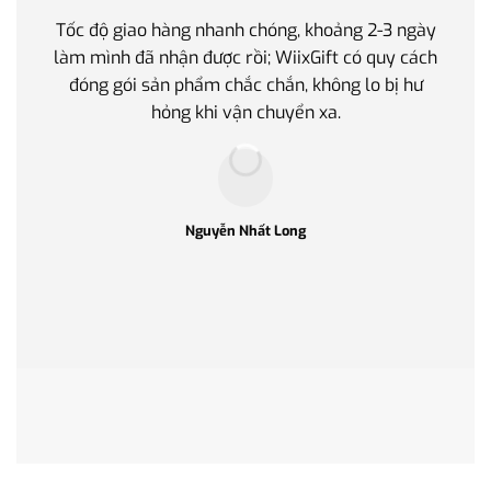
Tốc độ giao hàng nhanh chóng, khoảng 2-3 ngày
Quà t
làm mình đã nhận được rồi; WiixGift có quy cách
quan 
đóng gói sản phẩm chắc chắn, không lo bị hư
thế 
hỏng khi vận chuyển xa.
làm q
Nguyễn Nhất Long