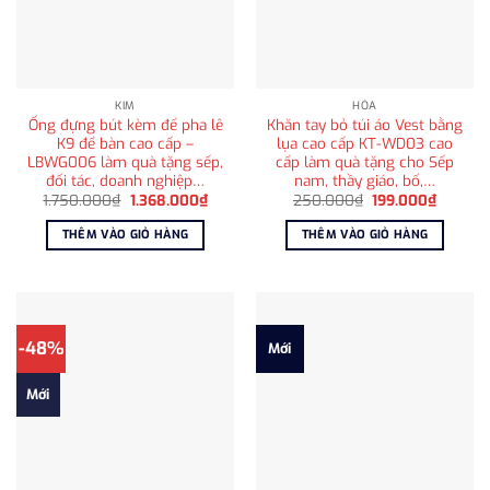
KIM
HỎA
Ống đựng bút kèm đế pha lê
Khăn tay bỏ túi áo Vest bằng
K9 để bàn cao cấp –
lụa cao cấp KT-WD03 cao
LBWG006 làm quà tặng sếp,
cấp làm quà tặng cho Sếp
đối tác, doanh nghiệp…
nam, thầy giáo, bố,…
Giá
Giá
Giá
Giá
1.750.000
₫
1.368.000
₫
250.000
₫
199.000
₫
gốc
hiện
gốc
hiện
là:
tại
là:
tại
THÊM VÀO GIỎ HÀNG
THÊM VÀO GIỎ HÀNG
1.750.000₫.
là:
250.000₫.
là:
1.368.000₫.
199.000
-48%
Mới
Mới