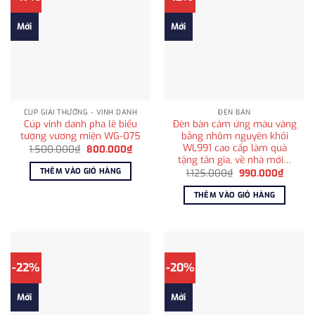
Mới
Mới
CÚP GIẢI THƯỞNG - VINH DANH
ĐÈN BÀN
Cúp vinh danh pha lê biểu
Đèn bàn cảm ứng màu vàng
tượng vương miện WG-075
bằng nhôm nguyên khối
WL991 cao cấp làm quà
Giá
Giá
1.500.000
₫
800.000
₫
gốc
hiện
tặng tân gia, về nhà mới…
là:
tại
THÊM VÀO GIỎ HÀNG
Giá
Giá
1.125.000
₫
990.000
₫
1.500.000₫.
là:
gốc
hiện
800.000₫.
là:
tại
THÊM VÀO GIỎ HÀNG
1.125.000₫.
là:
990.00
-22%
-20%
Mới
Mới