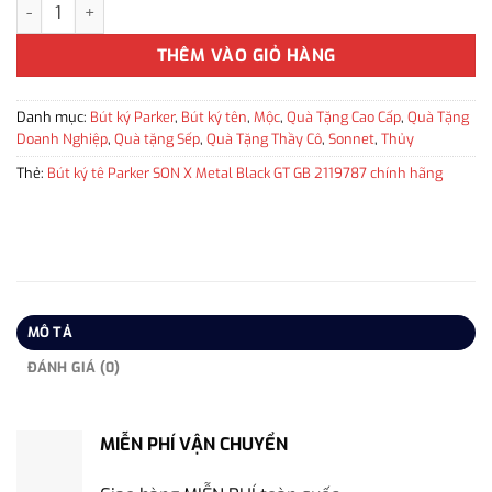
Bút ký tên Parker SON X Metal Black GT GB 2119787 chính hãng
THÊM VÀO GIỎ HÀNG
Danh mục:
Bút ký Parker
,
Bút ký tên
,
Mộc
,
Quà Tặng Cao Cấp
,
Quà Tặng
Doanh Nghiệp
,
Quà tặng Sếp
,
Quà Tặng Thầy Cô
,
Sonnet
,
Thủy
Thẻ:
Bút ký tê Parker SON X Metal Black GT GB 2119787 chính hãng
MÔ TẢ
ĐÁNH GIÁ (0)
MIỄN PHÍ VẬN CHUYỂN