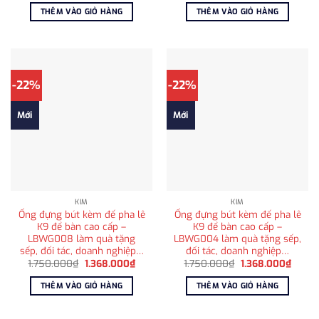
là:
tại
là:
tại
THÊM VÀO GIỎ HÀNG
THÊM VÀO GIỎ HÀNG
2.765.000₫.
là:
650.000₫.
là:
2.250.000₫.
415.000
-22%
-22%
Mới
Mới
KIM
KIM
Ống đựng bút kèm đế pha lê
Ống đựng bút kèm đế pha lê
K9 để bàn cao cấp –
K9 để bàn cao cấp –
LBWG008 làm quà tặng
LBWG004 làm quà tặng sếp,
sếp, đối tác, doanh nghiệp…
đối tác, doanh nghiệp…
Giá
Giá
Giá
Giá
1.750.000
₫
1.368.000
₫
1.750.000
₫
1.368.000
₫
gốc
hiện
gốc
hiện
là:
tại
là:
tại
THÊM VÀO GIỎ HÀNG
THÊM VÀO GIỎ HÀNG
1.750.000₫.
là:
1.750.000₫.
là:
1.368.000₫.
1.368.