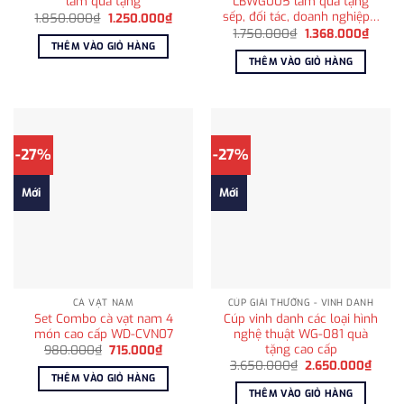
làm quà tặng
LBWG005 làm quà tặng
sếp, đối tác, doanh nghiệp…
Giá
Giá
1.850.000
₫
1.250.000
₫
gốc
hiện
Giá
Giá
1.750.000
₫
1.368.000
₫
là:
tại
gốc
hiện
THÊM VÀO GIỎ HÀNG
1.850.000₫.
là:
là:
tại
THÊM VÀO GIỎ HÀNG
1.250.000₫.
1.750.000₫.
là:
1.368.
-27%
-27%
Mới
Mới
CÀ VẠT NAM
CÚP GIẢI THƯỞNG - VINH DANH
Set Combo cà vạt nam 4
Cúp vinh danh các loại hình
món cao cấp WD-CVN07
nghệ thuật WG-081 quà
tặng cao cấp
Giá
Giá
980.000
₫
715.000
₫
gốc
hiện
Giá
Giá
3.650.000
₫
2.650.000
₫
là:
tại
gốc
hiện
THÊM VÀO GIỎ HÀNG
980.000₫.
là:
là:
tại
THÊM VÀO GIỎ HÀNG
715.000₫.
3.650.000₫.
là: