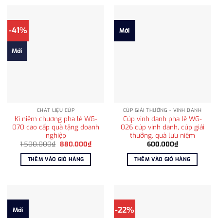
-41%
Mới
Mới
CHẤT LIỆU CÚP
CÚP GIẢI THƯỞNG - VINH DANH
Kỉ niệm chương pha lê WG-
Cúp vinh danh pha lê WG-
070 cao cấp quà tặng doanh
026 cúp vinh danh, cúp giải
nghiệp
thưởng, quà lưu niệm
Giá
Giá
1.500.000
₫
880.000
₫
600.000
₫
gốc
hiện
là:
tại
THÊM VÀO GIỎ HÀNG
THÊM VÀO GIỎ HÀNG
1.500.000₫.
là:
880.000₫.
-22%
Mới