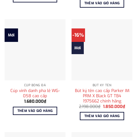
1.900.000₫.
là:
là:
tại
THÊM VÀO GIỎ HÀNG
1.350.000₫.
1.750.000₫.
là:
1.368.
-16%
Mới
Mới
CÚP BÓNG ĐÁ
BÚT KÝ TÊN
Cúp vinh danh pha lê WG-
Bút ký tên cao cấp Parker IM
058 cao cấp
PRM X Black GT TB4
1975662 chính hãng
1.680.000
₫
Giá
Giá
2.198.000
₫
1.850.000
₫
gốc
hiện
THÊM VÀO GIỎ HÀNG
là:
tại
THÊM VÀO GIỎ HÀNG
2.198.000₫.
là:
1.850