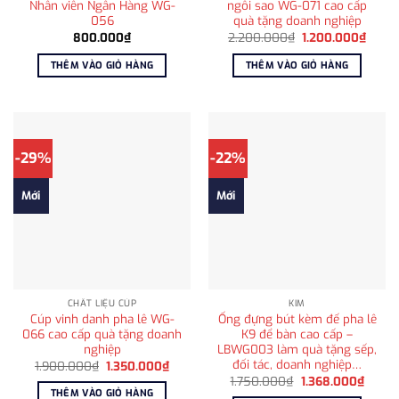
Nhân viên Ngân Hàng WG-
ngôi sao WG-071 cao cấp
056
quà tặng doanh nghiệp
Giá
Giá
800.000
₫
2.200.000
₫
1.200.000
₫
gốc
hiện
là:
tại
THÊM VÀO GIỎ HÀNG
THÊM VÀO GIỎ HÀNG
2.200.000₫.
là:
1.200
-29%
-22%
Mới
Mới
CHẤT LIỆU CÚP
KIM
Cúp vinh danh pha lê WG-
Ống đựng bút kèm đế pha lê
066 cao cấp quà tặng doanh
K9 để bàn cao cấp –
nghiệp
LBWG003 làm quà tặng sếp,
đối tác, doanh nghiệp…
Giá
Giá
1.900.000
₫
1.350.000
₫
gốc
hiện
Giá
Giá
1.750.000
₫
1.368.000
₫
là:
tại
gốc
hiện
THÊM VÀO GIỎ HÀNG