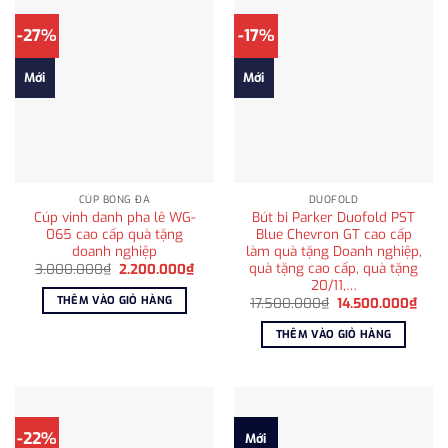
-27%
-17%
Mới
Mới
CÚP BÓNG ĐÁ
DUOFOLD
Cúp vinh danh pha lê WG-
Bút bi Parker Duofold PST
065 cao cấp quà tặng
Blue Chevron GT cao cấp
doanh nghiệp
làm quà tặng Doanh nghiệp,
quà tặng cao cấp, quà tặng
Giá
Giá
3.000.000
₫
2.200.000
₫
gốc
hiện
20/11,…
là:
tại
THÊM VÀO GIỎ HÀNG
Giá
Giá
17.500.000
₫
14.500.000
₫
3.000.000₫.
là:
gốc
hiện
2.200.000₫.
là:
tại
THÊM VÀO GIỎ HÀNG
17.500.000₫.
là:
14.5
-22%
Mới