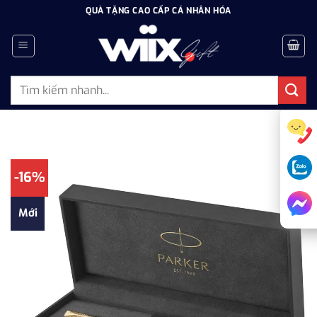
Bỏ
QUÀ TẶNG CAO CẤP CÁ NHÂN HÓA
qua
nội
dung
Tìm
kiếm:
-16%
Mới