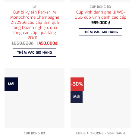
IM
CÚP BÓNG RỔ
Bút bi ký tên Parker IM
Cúp vinh danh pha lê WG-
Monochrome Champagne
055 cúp vinh danh cao cấp
2172956 cao cấp làm quà
999.000
₫
tặng Doanh nghiệp, quà
tặng cao cấp, quà tặng
THÊM VÀO GIỎ HÀNG
20/11,…
Giá
Giá
1.850.000
₫
1.450.000
₫
gốc
hiện
là:
tại
THÊM VÀO GIỎ HÀNG
1.850.000₫.
là:
1.450.000₫.
-30%
Mới
Mới
CÚP BÓNG RỔ
CÚP GIẢI THƯỞNG - VINH DANH