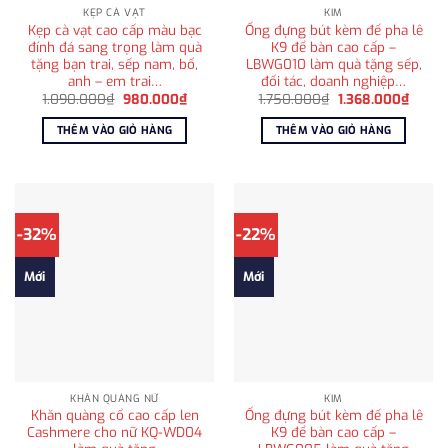
KẸP CÀ VẠT
KIM
Kẹp cà vạt cao cấp màu bạc
Ống đựng bút kèm đế pha lê
đính đá sang trọng làm quà
K9 để bàn cao cấp –
tặng bạn trai, sếp nam, bố,
LBWG010 làm quà tặng sếp,
anh – em trai…
đối tác, doanh nghiệp…
Giá
Giá
Giá
Giá
1.090.000
₫
980.000
₫
1.750.000
₫
1.368.000
₫
gốc
hiện
gốc
hiện
là:
tại
là:
tại
THÊM VÀO GIỎ HÀNG
THÊM VÀO GIỎ HÀNG
1.090.000₫.
là:
1.750.000₫.
là:
980.000₫.
1.368.
-32%
-22%
Mới
Mới
KHĂN QUÀNG NỮ
KIM
Khăn quàng cổ cao cấp len
Ống đựng bút kèm đế pha lê
Cashmere cho nữ KQ-WD04
K9 để bàn cao cấp –