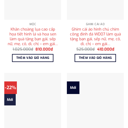
MỘC
GHIM CÀI ÁO
Khăn choàng lụa cao cấp
Ghim cài áo hình chú chim
họa tiết hình lá và hoa sen
công đính đá WD07 làm quà
làm quà tặng bạn gái, sếp
tặng bạn gái, sếp nữ, mẹ, cô,
nữ, mẹ, cô, dì, chị – em gái…
dì, chị – em gái…
Giá
Giá
Giá
Giá
1.025.000
₫
810.000
₫
525.000
₫
410.000
₫
gốc
hiện
gốc
hiện
là:
tại
là:
tại
THÊM VÀO GIỎ HÀNG
THÊM VÀO GIỎ HÀNG
1.025.000₫.
là:
525.000₫.
là:
810.000₫.
410.000
-22%
Mới
Mới