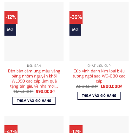
-12%
-36%
Mới
Mới
ĐÈN BÀN
CHẤT LIỆU CÚP
Đèn bàn cảm ứng màu vàng
Cúp vinh danh kim loại biểu
bằng nhôm nguyên khối
tượng ngôi sao WG-080 cao
WL990 cao cấp làm quà
cấp
tặng tân gia, về nhà mới…
Giá
Giá
2.800.000
₫
1.800.000
₫
gốc
hiện
Giá
Giá
1.125.000
₫
990.000
₫
là:
tại
gốc
hiện
THÊM VÀO GIỎ HÀNG
2.800.000₫.
là:
là:
tại
THÊM VÀO GIỎ HÀNG
1.800
1.125.000₫.
là:
990.000₫.
-47%
-12%