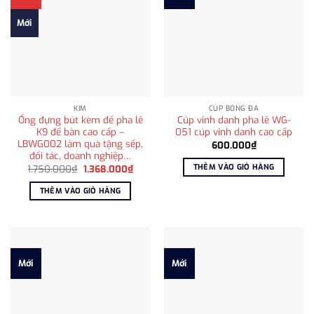
Mới
KIM
CÚP BÓNG ĐÁ
Ống đựng bút kèm đế pha lê
Cúp vinh danh pha lê WG-
K9 để bàn cao cấp –
051 cúp vinh danh cao cấp
LBWG002 làm quà tặng sếp,
600.000
₫
đối tác, doanh nghiệp…
THÊM VÀO GIỎ HÀNG
Giá
Giá
1.750.000
₫
1.368.000
₫
gốc
hiện
là:
tại
THÊM VÀO GIỎ HÀNG
1.750.000₫.
là:
1.368.000₫.
Mới
Mới