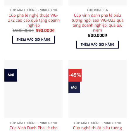
CÚP GIẢI THƯỞNG - VINH DANH
CÚP BÓNG ĐÁ
Cúp pha lê nghệ thuật WG-
Cúp vinh danh pha lê biểu
072 cao cấp quà tặng doanh
tượng ngôi sao WG-033 quà
nghiệp
tặng doanh nghiệp, quà lưu
niệm
Giá
Giá
1.900.000
₫
990.000
₫
gốc
hiện
800.000
₫
là:
tại
THÊM VÀO GIỎ HÀNG
1.900.000₫.
là:
THÊM VÀO GIỎ HÀNG
990.000₫.
-45%
Mới
Mới
CÚP GIẢI THƯỞNG - VINH DANH
CÚP GIẢI THƯỞNG - VINH DANH
Cúp Vinh Danh Pha Lê cho
Cúp nghệ thuật biểu tượng