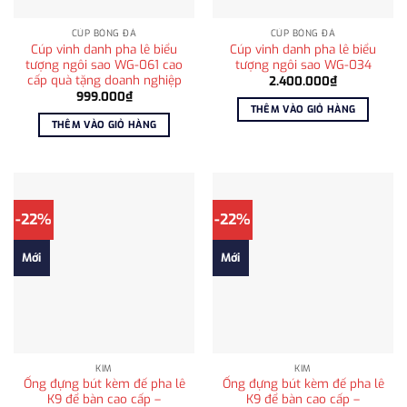
CÚP BÓNG ĐÁ
CÚP BÓNG ĐÁ
Cúp vinh danh pha lê biểu
Cúp vinh danh pha lê biểu
tượng ngôi sao WG-061 cao
tượng ngôi sao WG-034
cấp quà tặng doanh nghiệp
2.400.000
₫
999.000
₫
THÊM VÀO GIỎ HÀNG
THÊM VÀO GIỎ HÀNG
-22%
-22%
Mới
Mới
KIM
KIM
Ống đựng bút kèm đế pha lê
Ống đựng bút kèm đế pha lê
K9 để bàn cao cấp –
K9 để bàn cao cấp –