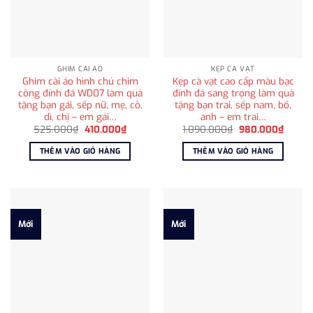
GHIM CÀI ÁO
KẸP CÀ VẠT
Ghim cài áo hình chú chim
Kẹp cà vạt cao cấp màu bạc
công đính đá WD07 làm quà
đính đá sang trọng làm quà
tặng bạn gái, sếp nữ, mẹ, cô,
tặng bạn trai, sếp nam, bố,
dì, chị – em gái…
anh – em trai…
Giá
Giá
Giá
Giá
525.000
₫
410.000
₫
1.090.000
₫
980.000
₫
gốc
hiện
gốc
hiện
là:
tại
là:
tại
THÊM VÀO GIỎ HÀNG
THÊM VÀO GIỎ HÀNG
525.000₫.
là:
1.090.000₫.
là:
410.000₫.
980.0
Mới
Mới