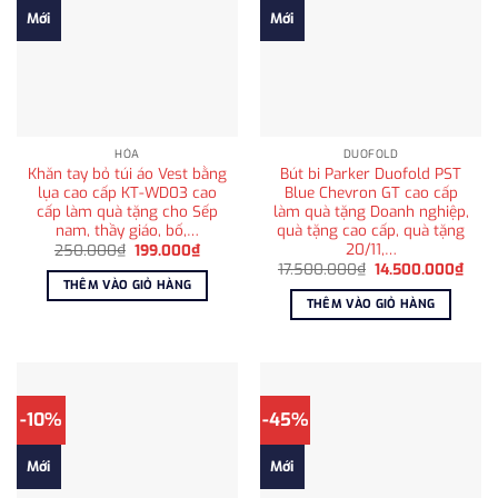
Mới
Mới
HỎA
DUOFOLD
Khăn tay bỏ túi áo Vest bằng
Bút bi Parker Duofold PST
lụa cao cấp KT-WD03 cao
Blue Chevron GT cao cấp
cấp làm quà tặng cho Sếp
làm quà tặng Doanh nghiệp,
nam, thầy giáo, bố,…
quà tặng cao cấp, quà tặng
20/11,…
Giá
Giá
250.000
₫
199.000
₫
gốc
hiện
Giá
Giá
17.500.000
₫
14.500.000
₫
là:
tại
gốc
hiện
THÊM VÀO GIỎ HÀNG
250.000₫.
là:
là:
tại
THÊM VÀO GIỎ HÀNG
199.000₫.
17.500.000₫.
là:
14.5
-10%
-45%
Mới
Mới