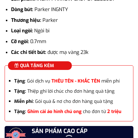
là:
tại
16.900.000₫.
là:
Dòng bút:
Parker INGNTY
13.368.000₫
Thương hiệu:
Parker
Loại ngòi:
Ngòi bi
Cỡ ngòi:
0.7mm
Các chi tiết bút:
được mạ vàng 23k
QUÀ TẶNG KÈM
Tặng
: Gói dịch vụ
THÊU TÊN - KHẮC TÊN
miễn phí
Tặng:
Thiệp ghi lời chúc cho đơn hàng quà tặng
Miễn phí:
Gói quà & nơ cho đơn hàng quà tặng
Tặng:
Ghim cài áo hình chú ong
cho đơn từ
2 triệu
SẢN PHẨM CAO CẤP