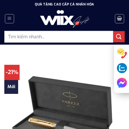
Bỏ
QUÀ TẶNG CAO CẤP CÁ NHÂN HÓA
qua
nội
dung
Tìm
kiếm:
-21%
Mới