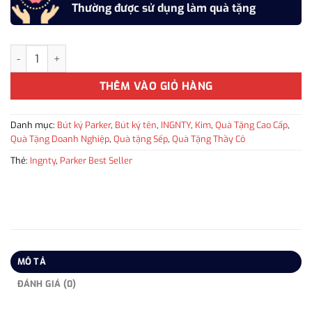
Thường được sử dụng làm quà tặng
Bút bi ký tên Parker INGNTY ARROW GREY GT-2200951 cao cấp 
THÊM VÀO GIỎ HÀNG
Danh mục:
Bút ký Parker
,
Bút ký tên
,
INGNTY
,
Kim
,
Quà Tặng Cao Cấp
,
Quà Tặng Doanh Nghiệp
,
Quà tặng Sếp
,
Quà Tặng Thầy Cô
Thẻ:
Ingnty
,
Parker Best Seller
MÔ TẢ
ĐÁNH GIÁ (0)