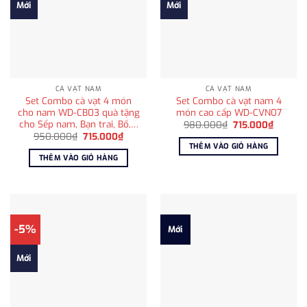
Mới
Mới
CÀ VẠT NAM
CÀ VẠT NAM
Set Combo cà vạt 4 món
Set Combo cà vạt nam 4
cho nam WD-CB03 quà tặng
món cao cấp WD-CVN07
cho Sếp nam, Bạn trai, Bố,…
Giá
Giá
980.000
₫
715.000
₫
gốc
hiện
Giá
Giá
950.000
₫
715.000
₫
là:
tại
gốc
hiện
THÊM VÀO GIỎ HÀNG
980.000₫.
là:
là:
tại
THÊM VÀO GIỎ HÀNG
715.000
950.000₫.
là:
715.000₫.
-5%
Mới
Mới