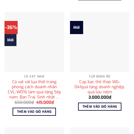
565.00
-36%
Mới
Mới
CÀ VẠT NAM
CÚP BÓNG RỔ
Cà vạt vải lụa thời trang
Cúp bạc thể thao WG-
phong cách doanh nhân
041quà tặng doanh nghiệp,
CVL-WD16 làm quà tặng Sếp
quà lưu niệm
nam, Bạn Trai, Sinh nhật …
3.000.000
₫
Giá
Giá
650.000
₫
415.000
₫
gốc
hiện
THÊM VÀO GIỎ HÀNG
là:
tại
THÊM VÀO GIỎ HÀNG
650.000₫.
là:
415.000₫.