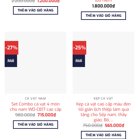
lưu niệm
Giá
Giá
2.200.000
₫
1.200.000
₫
gốc
hiện
1.800.000
₫
là:
tại
THÊM VÀO GIỎ HÀNG
2.200.000₫.
là:
THÊM VÀO GIỎ HÀNG
1.200.000₫.
-27%
-25%
Mới
Mới
CÀ VẠT NAM
KẸP CÀ VẠT
Set Combo cà vạt 4 món
Kẹp cà vạt cao cấp màu đen
cho nam WD-CB17 cao cấp
tối giản lịch thiệp làm quà
tặng cho Sếp nam, thầy
Giá
Giá
980.000
₫
715.000
₫
gốc
hiện
giáo, Bố,…
là:
tại
THÊM VÀO GIỎ HÀNG
Giá
Giá
750.000
₫
565.000
₫
980.000₫.
là:
gốc
hiện
715.000₫.
là:
tại
THÊM VÀO GIỎ HÀNG
750.000₫.
là: