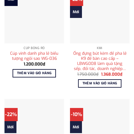
Mới
CÚP BÓNG RỔ
KIM
Cúp vinh danh pha lê biểu
Ống đựng bút kèm đế pha lê
tượng ngôi sao WG-036
K9 để bàn cao cấp –
LBWG008 làm quà tặng
1.200.000
₫
sếp, đối tác, doanh nghiệp…
THÊM VÀO GIỎ HÀNG
Giá
Giá
1.750.000
₫
1.368.000
₫
gốc
hiện
là:
tại
THÊM VÀO GIỎ HÀNG
1.750.000₫.
là:
1.368.
-22%
-10%
Mới
Mới