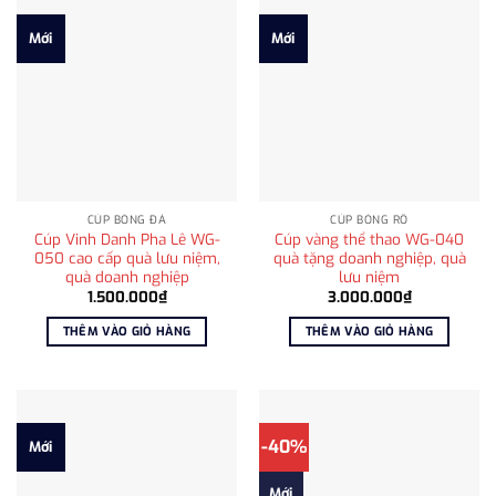
Mới
Mới
CÚP BÓNG ĐÁ
CÚP BÓNG RỔ
Cúp Vinh Danh Pha Lê WG-
Cúp vàng thể thao WG-040
050 cao cấp quà lưu niệm,
quà tặng doanh nghiệp, quà
quà doanh nghiệp
lưu niệm
1.500.000
₫
3.000.000
₫
THÊM VÀO GIỎ HÀNG
THÊM VÀO GIỎ HÀNG
-40%
Mới
Mới