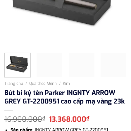
Trang chủ
/
Quà theo Mệnh
/
Kim
Bút bi ký tên Parker INGNTY ARROW
GREY GT-2200951 cao cấp mạ vàng 23k
Giá
Giá
16.900.000
13.368.000
₫
₫
gốc
hiện
Sản phẩm:
INGNTY ARROW GREY GT-2200951