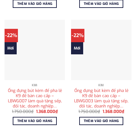
THÊM VÀO GIỎ HÀNG
THÊM VÀO GIỎ HÀNG
-22%
-22%
Mới
Mới
KIM
KIM
Ống đựng bút kèm đế pha lê
Ống đựng bút kèm đế pha lê
K9 để bàn cao cấp –
K9 để bàn cao cấp –
LBWG007 làm quà tặng sếp,
LBWG003 làm quà tặng sếp,
đối tác, doanh nghiệp…
đối tác, doanh nghiệp…
Giá
Giá
Giá
Giá
1.750.000
₫
1.368.000
₫
1.750.000
₫
1.368.000
₫
gốc
hiện
gốc
hiện
là:
tại
là:
tại
THÊM VÀO GIỎ HÀNG
THÊM VÀO GIỎ HÀNG
1.750.000₫.
là:
1.750.000₫.
là:
1.368.000₫.
1.368.