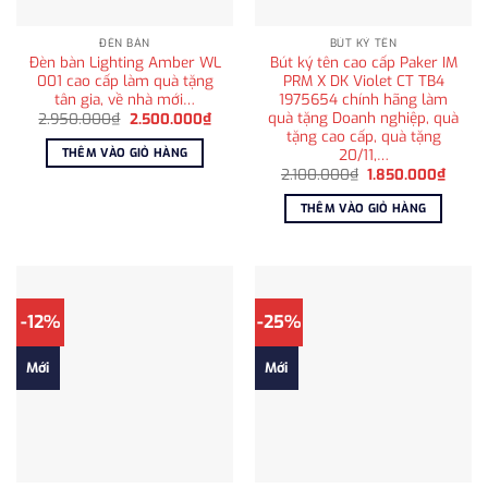
ĐÈN BÀN
BÚT KÝ TÊN
Đèn bàn Lighting Amber WL
Bút ký tên cao cấp Paker IM
001 cao cấp làm quà tặng
PRM X DK Violet CT TB4
tân gia, về nhà mới…
1975654 chính hãng làm
quà tặng Doanh nghiệp, quà
Giá
Giá
2.950.000
₫
2.500.000
₫
gốc
hiện
tặng cao cấp, quà tặng
là:
tại
20/11,…
THÊM VÀO GIỎ HÀNG
2.950.000₫.
là:
Giá
Giá
2.500.000₫.
2.100.000
₫
1.850.000
₫
gốc
hiện
là:
tại
THÊM VÀO GIỎ HÀNG
2.100.000₫.
là:
1.850
-12%
-25%
Mới
Mới