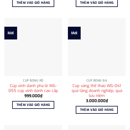
là:
tại
THÊM VÀO GIỎ HÀNG
THÊM VÀO GIỎ HÀNG
575.000₫.
là:
450.000₫.
Mới
Mới
CÚP BÓNG RỔ
CÚP BÓNG ĐÁ
Cúp vinh danh pha lê WG-
Cúp vàng thể thao WG-041
055 cúp vinh danh cao cấp
quà tặng doanh nghiệp, quà
lưu niệm
999.000
₫
3.000.000
₫
THÊM VÀO GIỎ HÀNG
THÊM VÀO GIỎ HÀNG