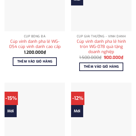
CÚP BÓNG ĐÁ
CÚP GIẢI THƯỞNG - VINH DANH
Cúp vinh danh pha lê WG-
Cúp vinh danh pha lê hình
054 cúp vinh danh cao cấp
tròn WG-078 quà tặng
doanh nghiệp
1.200.000
₫
Giá
Giá
1.500.000
₫
900.000
₫
gốc
hiện
THÊM VÀO GIỎ HÀNG
là:
tại
THÊM VÀO GIỎ HÀNG
1.500.000₫.
là:
900.0
-15%
-12%
Mới
Mới