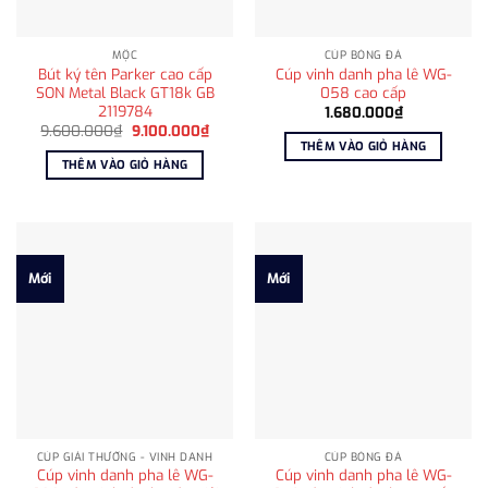
MỘC
CÚP BÓNG ĐÁ
Bút ký tên Parker cao cấp
Cúp vinh danh pha lê WG-
SON Metal Black GT18k GB
058 cao cấp
2119784
1.680.000
₫
Giá
Giá
9.600.000
₫
9.100.000
₫
gốc
hiện
THÊM VÀO GIỎ HÀNG
là:
tại
THÊM VÀO GIỎ HÀNG
9.600.000₫.
là:
9.100.000₫.
Mới
Mới
CÚP GIẢI THƯỞNG - VINH DANH
CÚP BÓNG ĐÁ
Cúp vinh danh pha lê WG-
Cúp vinh danh pha lê WG-