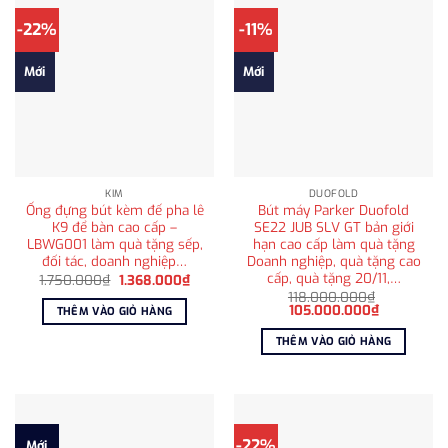
-22%
-11%
Mới
Mới
KIM
DUOFOLD
Ống đựng bút kèm đế pha lê
Bút máy Parker Duofold
K9 để bàn cao cấp –
SE22 JUB SLV GT bản giới
LBWG001 làm quà tặng sếp,
hạn cao cấp làm quà tặng
đối tác, doanh nghiệp…
Doanh nghiệp, quà tặng cao
cấp, quà tặng 20/11,…
Giá
Giá
1.750.000
₫
1.368.000
₫
gốc
hiện
118.000.000
₫
là:
tại
Giá
Giá
105.000.000
₫
THÊM VÀO GIỎ HÀNG
1.750.000₫.
là:
gốc
hiện
1.368.000₫.
là:
tại
THÊM VÀO GIỎ HÀNG
118.000.000₫.
là:
105.000.0
-22%
Mới