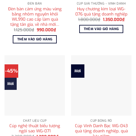
ĐÈN BÀN
CÚP GIẢI THƯỞNG - VINH DANH
Đèn bàn cảm ứng màu vàng
Huy chương kim loại WG-
bằng nhôm nguyên khối
076 quà tặng doanh nghiệp
WL990 cao cấp làm quà
Giá
Giá
1.800.000
₫
1.350.000
₫
gốc
hiện
tặng tân gia, về nhà mới…
là:
tại
THÊM VÀO GIỎ HÀNG
Giá
Giá
1.125.000
₫
990.000
₫
1.800.000₫.
là:
gốc
hiện
1.350
là:
tại
THÊM VÀO GIỎ HÀNG
1.125.000₫.
là:
990.000₫.
-45%
Mới
Mới
CHẤT LIỆU CÚP
CÚP BÓNG RỔ
Cúp nghệ thuật biểu tượng
Cúp Vinh Danh Bạc WG-043
ngôi sao WG-071
quà tặng doanh nghiệp, quà