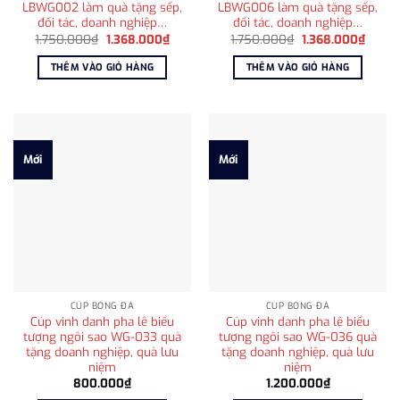
LBWG002 làm quà tặng sếp,
LBWG006 làm quà tặng sếp,
đối tác, doanh nghiệp…
đối tác, doanh nghiệp…
Giá
Giá
Giá
Giá
1.750.000
₫
1.368.000
₫
1.750.000
₫
1.368.000
₫
gốc
hiện
gốc
hiện
là:
tại
là:
tại
THÊM VÀO GIỎ HÀNG
THÊM VÀO GIỎ HÀNG
1.750.000₫.
là:
1.750.000₫.
là:
1.368.000₫.
1.368.
Mới
Mới
CÚP BÓNG ĐÁ
CÚP BÓNG ĐÁ
Cúp vinh danh pha lê biểu
Cúp vinh danh pha lê biểu
tượng ngôi sao WG-033 quà
tượng ngôi sao WG-036 quà
tặng doanh nghiệp, quà lưu
tặng doanh nghiệp, quà lưu
niệm
niệm
800.000
₫
1.200.000
₫