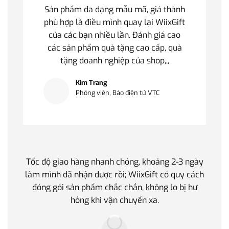
Sản phẩm đa dạng mẫu mã, giá thành
phù hợp là điều mình quay lại WiixGift
của các bạn nhiều lần. Đánh giá cao
các sản phẩm quà tặng cao cấp, quà
tặng doanh nghiệp của shop,,,
Kim Trang
Phóng viên, Báo điện tử VTC
Tốc độ giao hàng nhanh chóng, khoảng 2-3 ngày
Quà t
làm mình đã nhận được rồi; WiixGift có quy cách
quan 
đóng gói sản phẩm chắc chắn, không lo bị hư
thế 
hỏng khi vận chuyển xa.
làm q