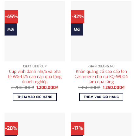
-45%
-32%
Mới
Mới
CHẤT LIỆU CÚP
KHĂN QUÀNG NỮ
Cúp vinh danh nhựa và pha
Khăn quàng cổ cao cấp len
lê WG-074 cao cấp quà tặng
Cashmere cho nữ KQ-WD04
doanh nghiệp
làm quà tặng
Giá
Giá
Giá
Giá
2.200.000
₫
1.200.000
₫
1.850.000
₫
1.250.000
₫
gốc
hiện
gốc
hiện
là:
tại
là:
tại
THÊM VÀO GIỎ HÀNG
THÊM VÀO GIỎ HÀNG
2.200.000₫.
là:
1.850.000₫.
là:
1.200.000₫.
1.250
-20%
-17%