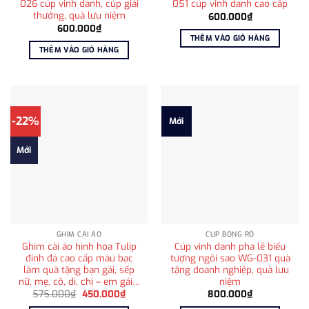
026 cúp vinh danh, cúp giải
051 cúp vinh danh cao cấp
thưởng, quà lưu niệm
600.000
₫
600.000
₫
THÊM VÀO GIỎ HÀNG
THÊM VÀO GIỎ HÀNG
-22%
Mới
Mới
GHIM CÀI ÁO
CÚP BÓNG RỔ
Ghim cài áo hình hoa Tulip
Cúp vinh danh pha lê biểu
đính đá cao cấp màu bạc
tượng ngôi sao WG-031 quà
làm quà tặng bạn gái, sếp
tặng doanh nghiệp, quà lưu
nữ, mẹ, cô, dì, chị – em gái…
niệm
Giá
Giá
575.000
₫
450.000
₫
800.000
₫
gốc
hiện