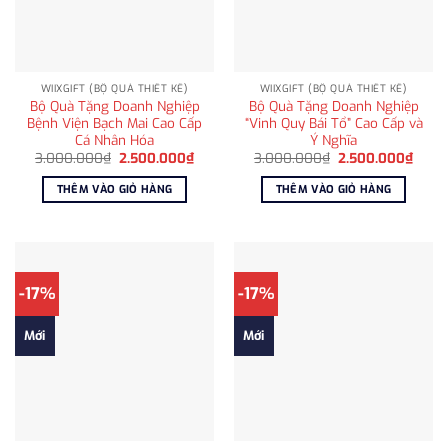
WIIXGIFT (BỘ QUÀ THIẾT KẾ)
WIIXGIFT (BỘ QUÀ THIẾT KẾ)
Bộ Quà Tặng Doanh Nghiệp
Bộ Quà Tặng Doanh Nghiệp
Bệnh Viện Bạch Mai Cao Cấp
“Vinh Quy Bái Tổ” Cao Cấp và
Cá Nhân Hóa
Ý Nghĩa
Giá
Giá
Giá
Giá
3.000.000
₫
2.500.000
₫
3.000.000
₫
2.500.000
₫
gốc
hiện
gốc
hiện
là:
tại
là:
tại
THÊM VÀO GIỎ HÀNG
THÊM VÀO GIỎ HÀNG
3.000.000₫.
là:
3.000.000₫.
là:
2.500.000₫.
2.500
-17%
-17%
Mới
Mới