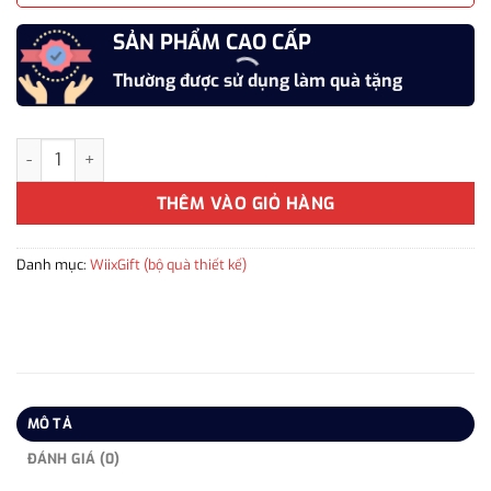
SẢN PHẨM CAO CẤP
Thường được sử dụng làm quà tặng
Bộ Quà Tặng Doanh Nghiệp VIB Cao Cấp Thiết Kế Theo Yêu Cầu s
THÊM VÀO GIỎ HÀNG
Danh mục:
WiixGift (bộ quà thiết kế)
MÔ TẢ
ĐÁNH GIÁ (0)