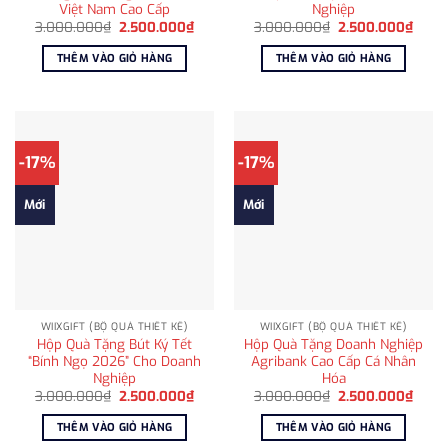
Việt Nam Cao Cấp
Nghiệp
Giá
Giá
Giá
Giá
3.000.000
₫
2.500.000
₫
3.000.000
₫
2.500.000
₫
gốc
hiện
gốc
hiện
là:
tại
là:
tại
THÊM VÀO GIỎ HÀNG
THÊM VÀO GIỎ HÀNG
3.000.000₫.
là:
3.000.000₫.
là:
2.500.000₫.
2.500
-17%
-17%
Mới
Mới
WIIXGIFT (BỘ QUÀ THIẾT KẾ)
WIIXGIFT (BỘ QUÀ THIẾT KẾ)
Hộp Quà Tặng Bút Ký Tết
Hộp Quà Tặng Doanh Nghiệp
“Bính Ngọ 2026” Cho Doanh
Agribank Cao Cấp Cá Nhân
Nghiệp
Hóa
Giá
Giá
Giá
Giá
3.000.000
₫
2.500.000
₫
3.000.000
₫
2.500.000
₫
gốc
hiện
gốc
hiện
là:
tại
là:
tại
THÊM VÀO GIỎ HÀNG
THÊM VÀO GIỎ HÀNG
3.000.000₫.
là:
3.000.000₫.
là:
2.500.000₫.
2.500