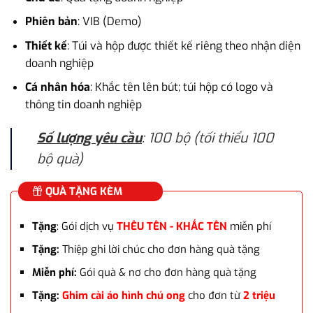
là:
tại
3.000.000₫.
là:
Phiên bản
: VIB (Demo)
2.500.000₫.
Thiết kế
: Túi và hộp được thiết kế riêng theo nhận diện
doanh nghiệp
Cá nhân hóa
: Khắc tên lên bút; túi hộp có logo và
thông tin doanh nghiệp
Số lượng yêu cầu
: 100 bộ (tối thiểu 100
bộ quà)
QUÀ TẶNG KÈM
Tặng
: Gói dịch vụ
THÊU TÊN - KHẮC TÊN
miễn phí
Tặng:
Thiệp ghi lời chúc cho đơn hàng quà tặng
Miễn phí:
Gói quà & nơ cho đơn hàng quà tặng
Tặng:
Ghim cài áo hình chú ong
cho đơn từ
2 triệu