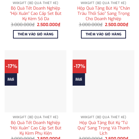
WIIXGIFT (BỘ QUÀ THIẾT KẾ)
WIIXGIFT (BỘ QUÀ THIẾT KẾ)
Bộ Quà Tết Doanh Nghiệp
Hộp Quà Tặng Bút Ký “Chăn
“Hội Xuân” Cao Cấp Set Bút
Trâu Thổi Sáo” Sang Trọng
Ký Kèm Sổ Da
Cho Doanh Nghiệp
Giá
Giá
Giá
Giá
3.000.000
₫
2.500.000
₫
3.000.000
₫
2.500.000
₫
gốc
hiện
gốc
hiện
là:
tại
là:
tại
THÊM VÀO GIỎ HÀNG
THÊM VÀO GIỎ HÀNG
3.000.000₫.
là:
3.000.000₫.
là:
2.500.000₫.
2.500
-17%
-17%
Mới
Mới
WIIXGIFT (BỘ QUÀ THIẾT KẾ)
WIIXGIFT (BỘ QUÀ THIẾT KẾ)
Bộ Quà Tết Doanh Nghiệp
Hộp Quà Tặng Bút Ký “Tứ
“Hội Xuân” Cao Cấp Set Bút
Quý” Sang Trọng Và Thanh
Ký Kèm Phụ Kiện
Lịch
Giá
Giá
Giá
Giá
3.000.000
₫
2.500.000
₫
3.000.000
₫
2.500.000
₫