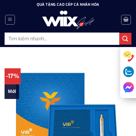
Bỏ
QUÀ TẶNG CAO CẤP CÁ NHÂN HÓA
qua
nội
dung
Tìm
kiếm:
-17%
Mới