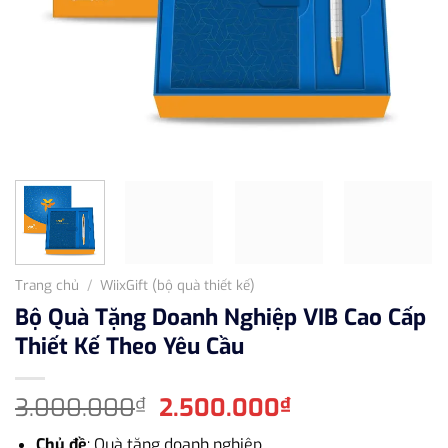
Trang chủ
/
WiixGift (bộ quà thiết kế)
Bộ Quà Tặng Doanh Nghiệp VIB Cao Cấp
Thiết Kế Theo Yêu Cầu
Giá
Giá
3.000.000
2.500.000
₫
₫
gốc
hiện
Chủ đề
: Quà tặng doanh nghiệp