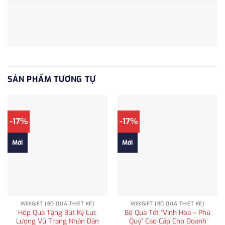
SẢN PHẨM TƯƠNG TỰ
-17%
-17%
Mới
Mới
WIIXGIFT (BỘ QUÀ THIẾT KẾ)
WIIXGIFT (BỘ QUÀ THIẾT KẾ)
Hộp Quà Tặng Bút Ký Lực
Bộ Quà Tết “Vinh Hoa – Phú
Lượng Vũ Trang Nhân Dân
Quý” Cao Cấp Cho Doanh