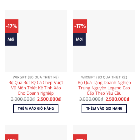
-17%
-17%
Mới
Mới
WIIXGIFT (BỘ QUÀ THIẾT KẾ)
WIIXGIFT (BỘ QUÀ THIẾT KẾ)
Bộ Quà Bút Ký Cá Chép Vượt
Bộ Quà Tặng Doanh Nghiệp
Vũ Môn Thiết Kế Tinh Xảo
Trung Nguyên Legend Cao
Cho Doanh Nghiệp
Cấp Theo Yêu Cầu
Giá
Giá
Giá
Giá
3.000.000
₫
2.500.000
₫
3.000.000
₫
2.500.000
₫
gốc
hiện
gốc
hiện
là:
tại
là:
tại
THÊM VÀO GIỎ HÀNG
THÊM VÀO GIỎ HÀNG
3.000.000₫.
là:
3.000.000₫.
là:
2.500.000₫.
2.500