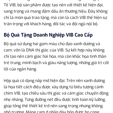
Tế VIB, bộ sản phẩm được tạo nên với thiết kế hiện đại,
sang trọng và mang đậm dấu ấn thương hiệu. Đây không
chỉ là món quà trao tặng, mà còn là cách VIB thể hiện sự
trân trọng với khách hàng, đối tác và đội ngũ nội bộ.
Bộ Quà Tặng Doanh Nghiệp VIB Cao Cấp
Bộ quà sử dụng hai gam màu chủ đạo xanh dương và
cam, vốn là DNA thị giác của VIB. Sự kết hợp này không
chỉ tạo nên cảm giác hài hòa, mà còn khắc họa tinh thần
trẻ trung, minh bạch và giàu năng lượng, những giá trị cốt
lõi của ngân hàng.
Hộp quà có dạng nắp mở hiện đại. Trên nền xanh dương
là họa tiết cách điệu được xây dựng từ biểu tượng cánh
chim VIB, tạo chiều sâu thị giác và cảm giác chuyển động
nhẹ nhàng. Từng đường nét đều được tính toán kỹ lưỡng,
giúp tổng thể thiết kế trở nên sang trọng nhưng không
phô trương. Mảng cam ở phần đáy hộp được bo cong