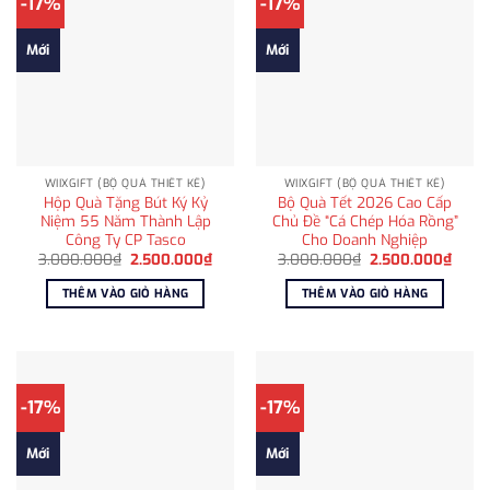
-17%
-17%
Mới
Mới
WIIXGIFT (BỘ QUÀ THIẾT KẾ)
WIIXGIFT (BỘ QUÀ THIẾT KẾ)
Hộp Quà Tặng Bút Ký Kỷ
Bộ Quà Tết 2026 Cao Cấp
Niệm 55 Năm Thành Lập
Chủ Đề “Cá Chép Hóa Rồng”
Công Ty CP Tasco
Cho Doanh Nghiệp
Giá
Giá
Giá
Giá
3.000.000
₫
2.500.000
₫
3.000.000
₫
2.500.000
₫
gốc
hiện
gốc
hiện
là:
tại
là:
tại
THÊM VÀO GIỎ HÀNG
THÊM VÀO GIỎ HÀNG
3.000.000₫.
là:
3.000.000₫.
là:
2.500.000₫.
2.500
-17%
-17%
Mới
Mới