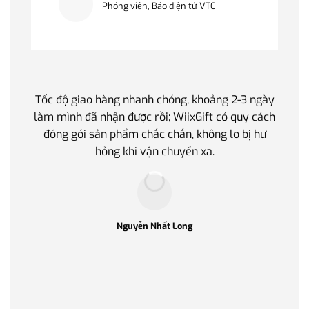
Phóng viên, Báo điện tử VTC
Tốc độ giao hàng nhanh chóng, khoảng 2-3 ngày
Quà t
làm mình đã nhận được rồi; WiixGift có quy cách
quan 
đóng gói sản phẩm chắc chắn, không lo bị hư
thế 
hỏng khi vận chuyển xa.
làm q
Nguyễn Nhất Long