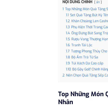
NỘI DUNG CHÍNH
ẩn
1
Top Những Món Quà Tặng 
1.1
Set Quà Tặng Bút Ký Tê
1.2
Khăn Choàng Len Cash
1.3
Phụ Kiện Thời Trang Ca
1.4
Ống Đựng Bút Sang Tr
1.5
Rượu Vang Thượng Hạ
1.6
Tranh Tài Lộc
1.7
Tượng Phong Thủy Cho
1.8
Bộ Ấm Trà Tử Sa
1.9
Túi Xách Da Cao cấp
1.10
Bộ Gậy Golf Chính Hãn
2
Nên Chọn Quà Tặng Sếp C
Top Những Món Q
Nhân