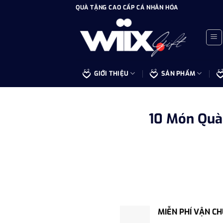
Bỏ
QUÀ TẶNG CAO CẤP CÁ NHÂN HÓA
qua
nội
dung
GIỚI THIỆU
SẢN PHẨM
10 Món Quà
MIỄN PHÍ VẬN C