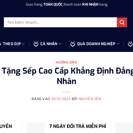
Giao hàng
TOÀN QUỐC
thanh toán
KHI NHẬN
hàng
Tìm
kiếm:
THEO DỊP
CÁ NHÂN
QUÀ DOANH NGHIỆP
HƯỚNG DẪN
 Tặng Sếp Cao Cấp Khẳng Định Đẳn
Nhân
ĐĂNG VÀO
10/12/2025
BỞI
NGUYỄN YẾN
HUYỂN
7 NGÀY ĐỔI TRẢ MIỄN PHÍ