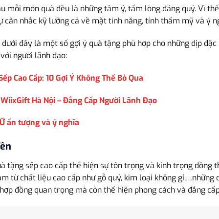
au mỗi món quà đều là những tâm ý, tấm lòng đáng quý. Vì thế,
sự cân nhắc kỹ lưỡng cả về mặt tính năng, tính thẩm mỹ và ý 
, dưới đây là một số gợi ý quà tặng phù hợp cho những dịp đặc 
với người lãnh đạo:
ếp Cao Cấp: 10 Gợi Ý Không Thể Bỏ Qua
WiixGift Hà Nội – Đẳng Cấp Người Lãnh Đạo
Ữ ấn tượng và ý nghĩa
Tên
à tặng sếp cao cấp thể hiện sự tôn trọng và kính trọng đồng th
àm từ chất liệu cao cấp như gỗ quý, kim loại không gỉ,…những 
ác hợp đồng quan trọng mà còn thể hiện phong cách và đẳng cấ