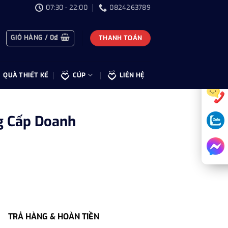
07:30 - 22:00
0824263789
GIỎ HÀNG /
0
₫
THANH TOÁN
QUÀ THIẾT KẾ
CÚP
LIÊN HỆ
g Cấp Doanh
TRẢ HÀNG & HOÀN TIỀN