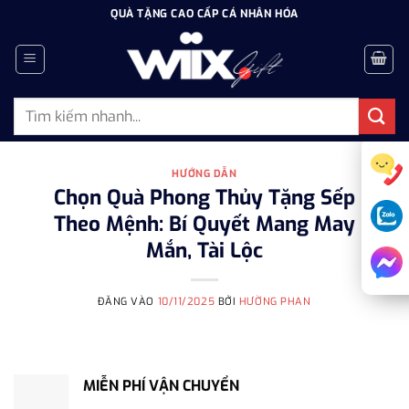
Bỏ
QUÀ TẶNG CAO CẤP CÁ NHÂN HÓA
qua
nội
dung
Tìm
kiếm:
HƯỚNG DẪN
Chọn Quà Phong Thủy Tặng Sếp
Theo Mệnh: Bí Quyết Mang May
Mắn, Tài Lộc
ĐĂNG VÀO
10/11/2025
BỞI
HƯỜNG PHAN
MIỄN PHÍ VẬN CHUYỂN