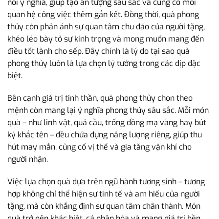
nối ý nghĩa, giúp tạo ấn tượng sâu sắc và củng cố mối
quan hệ công việc thêm gắn kết. Đồng thời, quà phong
thủy còn phản ánh sự quan tâm chu đáo của người tặng,
khéo léo bày tỏ sự kính trọng và mong muốn mang đến
điều tốt lành cho sếp. Đây chính là lý do tại sao quà
phong thủy luôn là lựa chọn lý tưởng trong các dịp đặc
biệt.
Bên cạnh giá trị tinh thần, quà phong thủy chọn theo
mệnh còn mang lại ý nghĩa phong thủy sâu sắc. Mỗi món
quà – như linh vật, quả cầu, trống đồng mạ vàng hay bút
ký khắc tên – đều chứa đựng năng lượng riêng, giúp thu
hút may mắn, củng cố vị thế và gia tăng vận khí cho
người nhận.
Việc lựa chọn quà dựa trên ngũ hành tương sinh – tương
hợp không chỉ thể hiện sự tinh tế và am hiểu của người
tặng, mà còn khẳng định sự quan tâm chân thành. Món
quà trở nên khác biệt, cá nhân hóa và mang giá trị bền