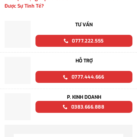
Được Sự Tinh Tế?
TƯ VẤN
0777.222.555
HỖ TRỢ
0777.444.666
P. KINH DOANH
0383.666.888