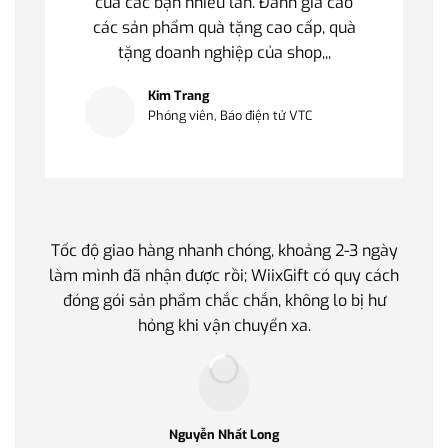
của các bạn nhiều lần. Đánh giá cao
các sản phẩm quà tặng cao cấp, quà
tặng doanh nghiệp của shop,,,
Kim Trang
Phóng viên, Báo điện tử VTC
Tốc độ giao hàng nhanh chóng, khoảng 2-3 ngày
Quà t
làm mình đã nhận được rồi; WiixGift có quy cách
quan 
đóng gói sản phẩm chắc chắn, không lo bị hư
thế 
hỏng khi vận chuyển xa.
làm q
Nguyễn Nhất Long