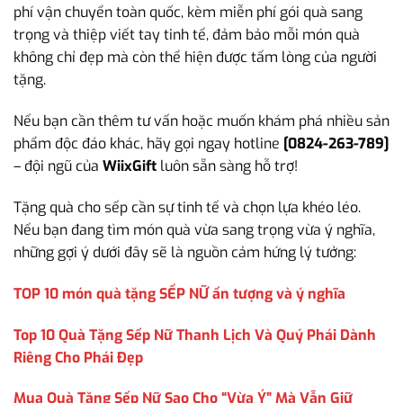
phí vận chuyển toàn quốc, kèm miễn phí gói quà sang
trọng và thiệp viết tay tinh tế, đảm bảo mỗi món quà
không chỉ đẹp mà còn thể hiện được tấm lòng của người
tặng.
Nếu bạn cần thêm tư vấn hoặc muốn khám phá nhiều sản
phẩm độc đáo khác, hãy gọi ngay hotline
[0824-263-789]
– đội ngũ của
WiixGift
luôn sẵn sàng hỗ trợ!
Tặng quà cho sếp cần sự tinh tế và chọn lựa khéo léo.
Nếu bạn đang tìm món quà vừa sang trọng vừa ý nghĩa,
những gợi ý dưới đây sẽ là nguồn cảm hứng lý tưởng:
TOP 10 món quà tặng SẾP NỮ ấn tượng và ý nghĩa
Top 10 Quà Tặng Sếp Nữ Thanh Lịch Và Quý Phái Dành
Riêng Cho Phái Đẹp
Mua Quà Tặng Sếp Nữ Sao Cho “Vừa Ý” Mà Vẫn Giữ