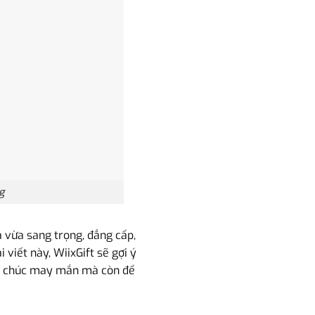
g
 vừa sang trọng, đẳng cấp,
 viết này, WiixGift sẽ gợi ý
lời chúc may mắn mà còn để