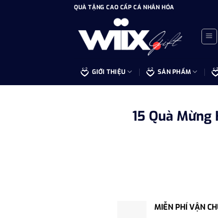
Bỏ
QUÀ TẶNG CAO CẤP CÁ NHÂN HÓA
qua
nội
dung
GIỚI THIỆU
SẢN PHẨM
15 Quà Mừng 
MIỄN PHÍ VẬN C