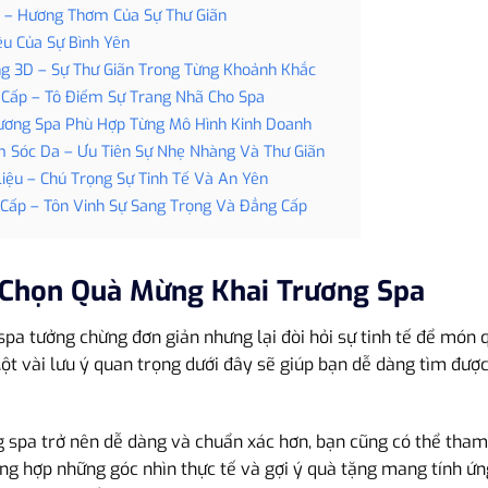
– Hương Thơm Của Sự Thư Giãn
ệu Của Sự Bình Yên
g 3D – Sự Thư Giãn Trong Từng Khoảnh Khắc
 Cấp – Tô Điểm Sự Trang Nhã Cho Spa
rương Spa Phù Hợp Từng Mô Hình Kinh Doanh
 Sóc Da – Ưu Tiên Sự Nhẹ Nhàng Và Thư Giãn
Liệu – Chú Trọng Sự Tinh Tế Và An Yên
Cấp – Tôn Vinh Sự Sang Trọng Và Đẳng Cấp
 Chọn Quà Mừng Khai Trương Spa
pa tưởng chừng đơn giản nhưng lại đòi hỏi sự tinh tế để món
ột vài lưu ý quan trọng dưới đây sẽ giúp bạn dễ dàng tìm đượ
g spa trở nên dễ dàng và chuẩn xác hơn, bạn cũng có thể tham
ổng hợp những góc nhìn thực tế và gợi ý quà tặng mang tính ứn