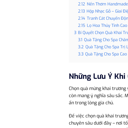
2.12
Nến Thơm Handmade 
2.13
Hộp Nhạc Gỗ – Giai Đi
2.14
Tranh Cát Chuyển Độn
2.15
Lọ Hoa Thủy Tinh Cao
3
Bí Quyết Chọn Quà Khai T
3.1
Quà Tặng Cho Spa Chăm
3.2
Quà Tặng Cho Spa Trị 
3.3
Quà Tặng Cho Spa Cao 
Những Lưu Ý Khi
Chọn quà mừng khai trương s
còn mang ý nghĩa sâu sắc. M
ấn trong lòng gia chủ.
Để việc chọn quà khai trươn
chuyên sâu dưới đây – nơi t