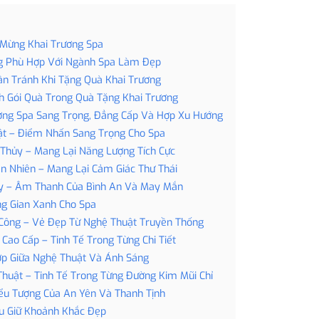
 Mừng Khai Trương Spa
g Phù Hợp Với Ngành Spa Làm Đẹp
ần Tránh Khi Tặng Quà Khai Trương
h Gói Quà Trong Quà Tặng Khai Trương
ơng Spa Sang Trọng, Đẳng Cấp Và Hợp Xu Hướng
t – Điểm Nhấn Sang Trọng Cho Spa
Thủy – Mang Lại Năng Lượng Tích Cực
n Nhiên – Mang Lại Cảm Giác Thư Thái
y – Âm Thanh Của Bình An Và May Mắn
ng Gian Xanh Cho Spa
Công – Vẻ Đẹp Từ Nghệ Thuật Truyền Thống
Cao Cấp – Tinh Tế Trong Từng Chi Tiết
ợp Giữa Nghệ Thuật Và Ánh Sáng
huật – Tinh Tế Trong Từng Đường Kim Mũi Chỉ
iểu Tượng Của An Yên Và Thanh Tịnh
u Giữ Khoảnh Khắc Đẹp