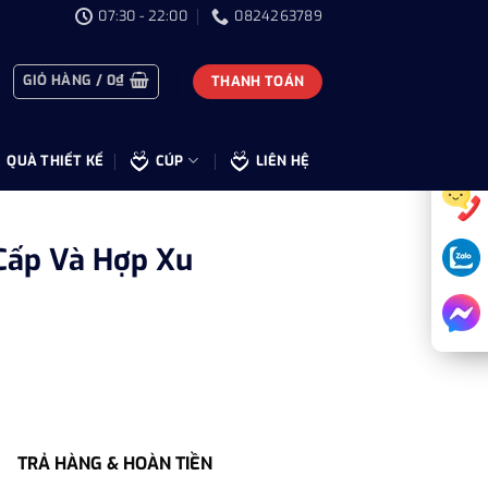
07:30 - 22:00
0824263789
GIỎ HÀNG /
0
₫
THANH TOÁN
QUÀ THIẾT KẾ
CÚP
LIÊN HỆ
Cấp Và Hợp Xu
TRẢ HÀNG & HOÀN TIỀN