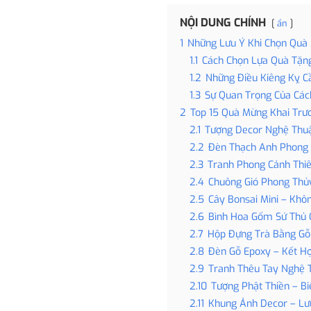
NỘI DUNG CHÍNH
ẩn
1
Những Lưu Ý Khi Chọn Quà
1.1
Cách Chọn Lựa Quà Tặn
1.2
Những Điều Kiêng Kỵ C
1.3
Sự Quan Trọng Của Các
2
Top 15 Quà Mừng Khai Trư
2.1
Tượng Decor Nghệ Thuậ
2.2
Đèn Thạch Anh Phong 
2.3
Tranh Phong Cảnh Thiê
2.4
Chuông Gió Phong Thủ
2.5
Cây Bonsai Mini – Khô
2.6
Bình Hoa Gốm Sứ Thủ 
2.7
Hộp Đựng Trà Bằng Gỗ 
2.8
Đèn Gỗ Epoxy – Kết H
2.9
Tranh Thêu Tay Nghệ T
2.10
Tượng Phật Thiền – B
2.11
Khung Ảnh Decor – Lư