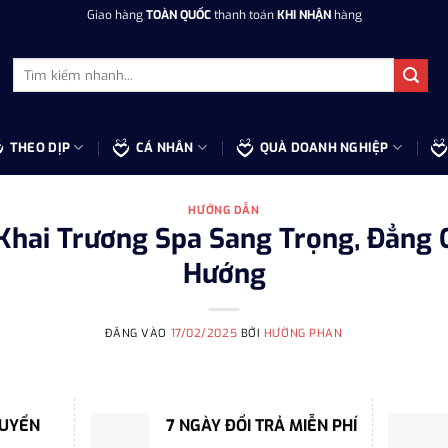
Giao hàng
TOÀN QUỐC
thanh toán
KHI NHẬN
hàng
Tìm
kiếm:
THEO DỊP
CÁ NHÂN
QUÀ DOANH NGHIỆP
HƯỚNG DẪN
Khai Trương Spa Sang Trọng, Đẳng 
Hướng
ĐĂNG VÀO
17/02/2025
BỞI
HƯỜNG PHAN
HUYỂN
7 NGÀY ĐỔI TRẢ MIỄN PHÍ