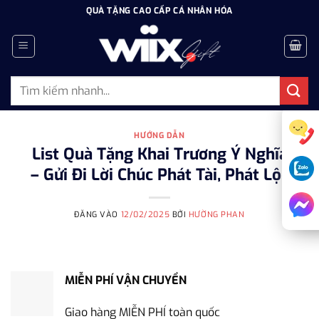
Bỏ
QUÀ TẶNG CAO CẤP CÁ NHÂN HÓA
qua
nội
dung
Tìm
kiếm:
HƯỚNG DẪN
List Quà Tặng Khai Trương Ý Nghĩa
– Gửi Đi Lời Chúc Phát Tài, Phát Lộc
ĐĂNG VÀO
12/02/2025
BỞI
HƯỜNG PHAN
MIỄN PHÍ VẬN CHUYỂN
Giao hàng MIỄN PHÍ toàn quốc