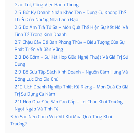
Gian Tốt, Công Việc Hanh Thông
2.5
Bút Ký Doanh Nhân Khắc Tên – Dụng Cụ Không Thể
Thiếu Của Những Nhà Lãnh Đạo
2.6
Bộ Ấm Trà Tử Sa – Món Quà Thể Hiện Sự Kết Nối Và
Tinh Tế Trong Kinh Doanh
2.7
Chậu Cây Để Bàn Phong Thủy – Biểu Tượng Của Sự
Phát Triển Và Bền Vững
2.8
Đồ Gốm – Sự Kết Hợp Giữa Nghệ Thuật Và Giá Trị Sử
Dụng
2.9
Bộ Sưu Tập Sách Kinh Doanh – Nguồn Cảm Hứng Và
Động Lực Cho Gia Chủ
2.10
Lịch Doanh Nghiệp Thiết Kế Riêng – Món Quà Có Giá
Trị Sử Dụng Cả Năm
2.11
Hộp Quà Đặc Sản Cao Cấp – Lời Chúc Khai Trương
Ngọt Ngào Và Tinh Tế
3
Vì Sao Nên Chọn WiixGift Khi Mua Quà Tặng Khai
Trương?