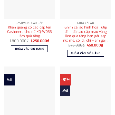
CASHMERE CAO CẤP
GHIM CÀI ÁO
Khăn quàng cổ cao cấp len
Ghim cài áo hình hoa Tulip
Cashmere cho nữ KQ-WD33
đính đá cao cấp màu vàng
làm quà tặng
làm quà tặng bạn gái, sếp
nữ, mẹ, cô, dì, chị – em gái…
Giá
Giá
1.800.000
₫
1.250.000
₫
gốc
hiện
Giá
Giá
575.000
₫
450.000
₫
là:
tại
gốc
hiện
THÊM VÀO GIỎ HÀNG
1.800.000₫.
là:
là:
tại
THÊM VÀO GIỎ HÀNG
1.250.000₫.
575.000₫.
là:
450.00
-31%
Mới
Mới