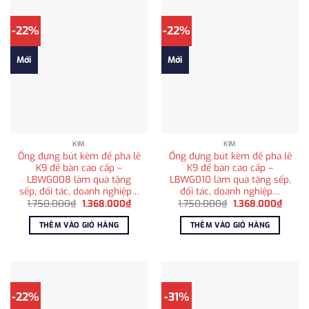
-22%
-22%
Mới
Mới
KIM
KIM
Ống đựng bút kèm đế pha lê
Ống đựng bút kèm đế pha lê
K9 để bàn cao cấp –
K9 để bàn cao cấp –
LBWG008 làm quà tặng
LBWG010 làm quà tặng sếp,
sếp, đối tác, doanh nghiệp…
đối tác, doanh nghiệp…
Giá
Giá
Giá
Giá
1.750.000
₫
1.368.000
₫
1.750.000
₫
1.368.000
₫
gốc
hiện
gốc
hiện
là:
tại
là:
tại
THÊM VÀO GIỎ HÀNG
THÊM VÀO GIỎ HÀNG
1.750.000₫.
là:
1.750.000₫.
là:
1.368.000₫.
1.368.
-22%
-31%