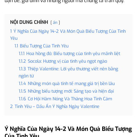
bạn bè, gia đình và những người mà chúng ta trân quý.
NỘI DUNG CHÍNH
ẩn
1
Ý Nghĩa Của Ngày 14-2 Và Món Quà Biểu Tượng Của Tình
Yêu
1.1
Biểu Tượng Của Tình Yêu
1.1.1
Hoa hồng đỏ: Biểu tượng của tình yêu mãnh liệt
1.1.2
Socola: Hương vị của tình yêu ngọt ngào
1.1.3
Thiệp Valentine: Lời yêu thương viết nên bằng
ngôn từ
1.1.4
Những món quà tinh tế mang giá trị bền lâu
1.1.5
Những biểu tượng mới: Sáng tạo và hiện đại
1.1.6
Cơ Hội Hâm Nóng Và Thăng Hoa Tình Cảm
2
Tình Yêu – Dấu Ấn Ý Nghĩa Ngày Valentine
Ý Nghĩa Của Ngày 14-2 Và Món Quà Biểu Tượng
Của Tình Yêu