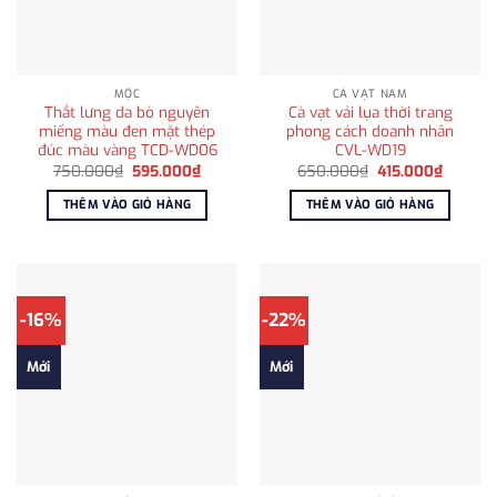
MỘC
CÀ VẠT NAM
Thắt lưng da bò nguyên
Cà vạt vải lụa thời trang
miếng màu đen mặt thép
phong cách doanh nhân
đúc màu vàng TCD-WD06
CVL-WD19
Giá
Giá
Giá
Giá
750.000
₫
595.000
₫
650.000
₫
415.000
₫
gốc
hiện
gốc
hiện
là:
tại
là:
tại
THÊM VÀO GIỎ HÀNG
THÊM VÀO GIỎ HÀNG
750.000₫.
là:
650.000₫.
là:
595.000₫.
415.000
-16%
-22%
Mới
Mới