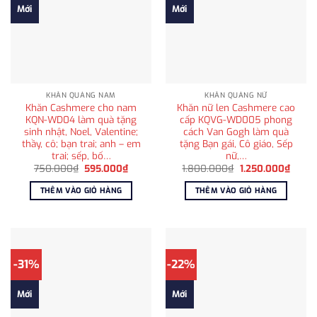
Mới
Mới
KHĂN QUÀNG NAM
KHĂN QUÀNG NỮ
Khăn Cashmere cho nam
Khăn nữ len Cashmere cao
KQN-WD04 làm quà tặng
cấp KQVG-WD005 phong
sinh nhật, Noel, Valentine;
cách Van Gogh làm quà
thầy, cô; bạn trai; anh – em
tặng Bạn gái, Cô giáo, Sếp
trai; sếp, bố…
nữ,…
Giá
Giá
Giá
Giá
750.000
₫
595.000
₫
1.800.000
₫
1.250.000
₫
gốc
hiện
gốc
hiện
là:
tại
là:
tại
THÊM VÀO GIỎ HÀNG
THÊM VÀO GIỎ HÀNG
750.000₫.
là:
1.800.000₫.
là:
595.000₫.
1.250
-31%
-22%
Mới
Mới