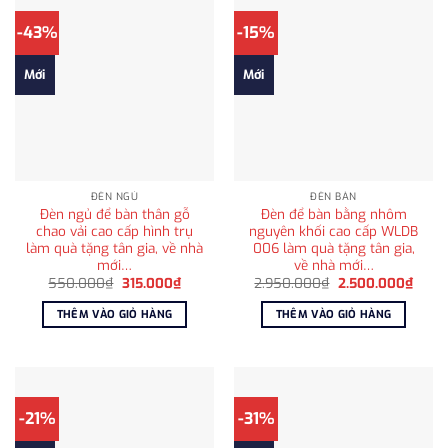
-43%
-15%
Mới
Mới
ĐÈN NGỦ
ĐÈN BÀN
Đèn ngủ để bàn thân gỗ
Đèn để bàn bằng nhôm
chao vải cao cấp hình trụ
nguyên khối cao cấp WLDB
làm quà tặng tân gia, về nhà
006 làm quà tặng tân gia,
mới…
về nhà mới…
Giá
Giá
Giá
Giá
550.000
₫
315.000
₫
2.950.000
₫
2.500.000
₫
gốc
hiện
gốc
hiện
là:
tại
là:
tại
THÊM VÀO GIỎ HÀNG
THÊM VÀO GIỎ HÀNG
550.000₫.
là:
2.950.000₫.
là:
315.000₫.
2.500
-21%
-31%