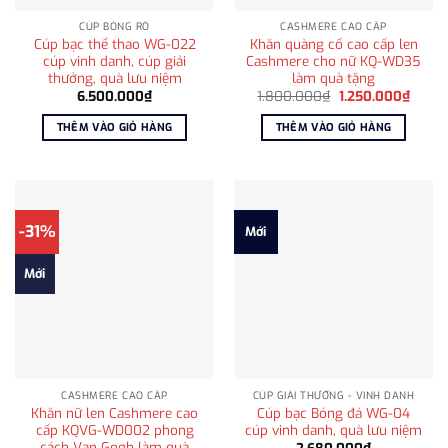
CÚP BÓNG RỔ
CASHMERE CAO CẤP
Cúp bạc thể thao WG-022
Khăn quàng cổ cao cấp len
cúp vinh danh, cúp giải
Cashmere cho nữ KQ-WD35
thưởng, quà lưu niệm
làm quà tặng
Giá
Giá
6.500.000
₫
1.800.000
₫
1.250.000
₫
gốc
hiện
là:
tại
THÊM VÀO GIỎ HÀNG
THÊM VÀO GIỎ HÀNG
1.800.000₫.
là:
1.250
-31%
Mới
Mới
CASHMERE CAO CẤP
CÚP GIẢI THƯỞNG - VINH DANH
Khăn nữ len Cashmere cao
Cúp bạc Bóng đá WG-04
cấp KQVG-WD002 phong
cúp vinh danh, quà lưu niệm
cách Van Gogh làm quà