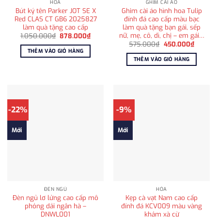
HỎA
GHIM CÀI ÁO
Bút ký tên Parker JOT SE X
Ghim cài áo hình hoa Tulip
Red CLAS CT GB6 2025827
đính đá cao cấp màu bạc
làm quà tặng cao cấp
làm quà tặng bạn gái, sếp
nữ, mẹ, cô, dì, chị – em gái…
Giá
Giá
1.050.000
₫
878.000
₫
gốc
hiện
Giá
Giá
575.000
₫
450.000
₫
là:
tại
gốc
hiện
THÊM VÀO GIỎ HÀNG
1.050.000₫.
là:
là:
tại
THÊM VÀO GIỎ HÀNG
878.000₫.
575.000₫.
là:
450.00
-22%
-9%
Mới
Mới
ĐÈN NGỦ
HỎA
Đèn ngủ lơ lửng cao cấp mô
Kẹp cà vạt Nam cao cấp
phỏng dải ngân hà –
đính đá KCV009 màu vàng
DNWL001
khảm xà cừ