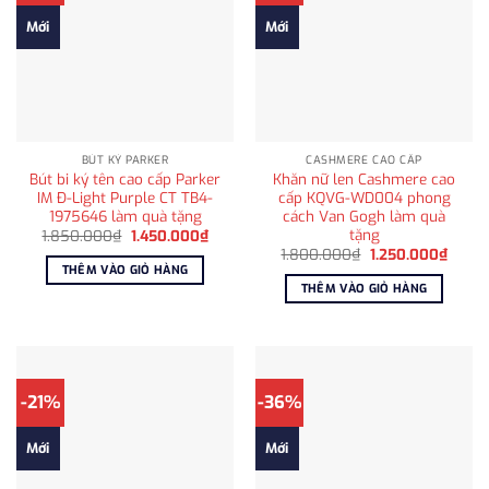
Mới
Mới
BÚT KÝ PARKER
CASHMERE CAO CẤP
Bút bi ký tên cao cấp Parker
Khăn nữ len Cashmere cao
IM Đ-Light Purple CT TB4-
cấp KQVG-WD004 phong
1975646 làm quà tặng
cách Van Gogh làm quà
tặng
Giá
Giá
1.850.000
₫
1.450.000
₫
gốc
hiện
Giá
Giá
1.800.000
₫
1.250.000
₫
là:
tại
gốc
hiện
THÊM VÀO GIỎ HÀNG
1.850.000₫.
là:
là:
tại
THÊM VÀO GIỎ HÀNG
1.450.000₫.
1.800.000₫.
là:
1.250
-21%
-36%
Mới
Mới