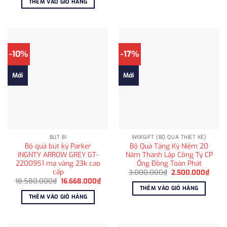
THÊM VÀO GIỎ HÀNG
2.950.000₫.
là:
2.500.000₫.
-10%
-17%
Mới
Mới
BÚT BI
WIIXGIFT (BỘ QUÀ THIẾT KẾ)
Bộ quà bút ký Parker
Bộ Quà Tặng Kỷ Niệm 20
INGNTY ARROW GREY GT-
Năm Thành Lập Công Ty CP
2200951 mạ vàng 23k cao
Ống Đồng Toàn Phát
cấp
Giá
Giá
3.000.000
₫
2.500.000
₫
gốc
hiện
Giá
Giá
18.580.000
₫
16.668.000
₫
là:
tại
gốc
hiện
THÊM VÀO GIỎ HÀNG
3.000.000₫.
là:
là:
tại
THÊM VÀO GIỎ HÀNG
2.500
18.580.000₫.
là:
16.668.000₫.