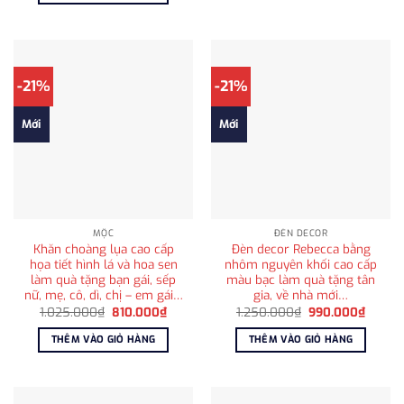
990.000₫.
-21%
-21%
Mới
Mới
MỘC
ĐÈN DECOR
Khăn choàng lụa cao cấp
Đèn decor Rebecca bằng
họa tiết hình lá và hoa sen
nhôm nguyên khối cao cấp
làm quà tặng bạn gái, sếp
màu bạc làm quà tặng tân
nữ, mẹ, cô, dì, chị – em gái…
gia, về nhà mới…
Giá
Giá
Giá
Giá
1.025.000
₫
810.000
₫
1.250.000
₫
990.000
₫
gốc
hiện
gốc
hiện
là:
tại
là:
tại
THÊM VÀO GIỎ HÀNG
THÊM VÀO GIỎ HÀNG
1.025.000₫.
là:
1.250.000₫.
là:
810.000₫.
990.0