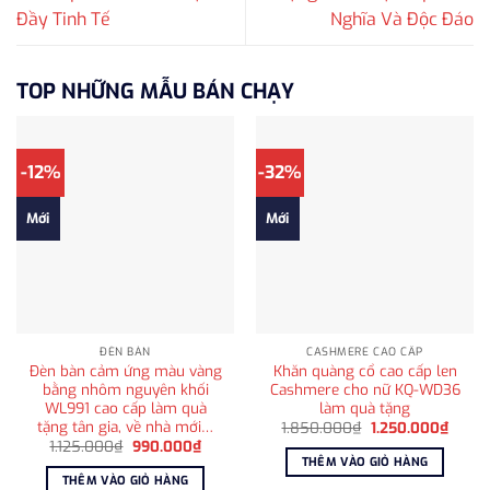
Đầy Tinh Tế
Nghĩa Và Độc Đáo
TOP NHỮNG MẪU BÁN CHẠY
-12%
-32%
Mới
Mới
ĐÈN BÀN
CASHMERE CAO CẤP
Đèn bàn cảm ứng màu vàng
Khăn quàng cổ cao cấp len
bằng nhôm nguyên khối
Cashmere cho nữ KQ-WD36
WL991 cao cấp làm quà
làm quà tặng
tặng tân gia, về nhà mới…
Giá
Giá
1.850.000
₫
1.250.000
₫
gốc
hiện
Giá
Giá
1.125.000
₫
990.000
₫
là:
tại
gốc
hiện
THÊM VÀO GIỎ HÀNG
1.850.000₫.
là:
là:
tại
THÊM VÀO GIỎ HÀNG
1.250
1.125.000₫.
là: