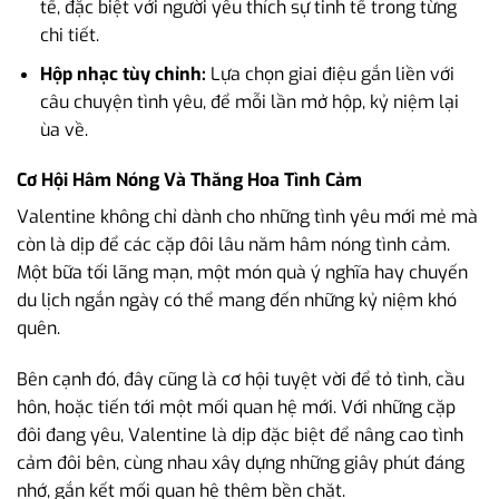
tế, đặc biệt với người yêu thích sự tinh tế trong từng
chi tiết.
Hộp nhạc tùy chỉnh:
Lựa chọn giai điệu gắn liền với
câu chuyện tình yêu, để mỗi lần mở hộp, kỷ niệm lại
ùa về.
Cơ Hội Hâm Nóng Và Thăng Hoa Tình Cảm
Valentine không chỉ dành cho những tình yêu mới mẻ mà
còn là dịp để các cặp đôi lâu năm hâm nóng tình cảm.
Một bữa tối lãng mạn, một món quà ý nghĩa hay chuyến
du lịch ngắn ngày có thể mang đến những kỷ niệm khó
quên.
Bên cạnh đó, đây cũng là cơ hội tuyệt vời để tỏ tình, cầu
hôn, hoặc tiến tới một mối quan hệ mới. Với những cặp
đôi đang yêu, Valentine là dịp đặc biệt để nâng cao tình
cảm đôi bên, cùng nhau xây dựng những giây phút đáng
nhớ, gắn kết mối quan hệ thêm bền chặt.