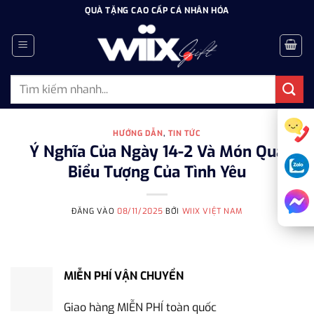
Bỏ
QUÀ TẶNG CAO CẤP CÁ NHÂN HÓA
qua
nội
dung
Tìm
kiếm:
HƯỚNG DẪN
,
TIN TỨC
Ý Nghĩa Của Ngày 14-2 Và Món Quà
Biểu Tượng Của Tình Yêu
ĐĂNG VÀO
08/11/2025
BỞI
WIIX VIỆT NAM
MIỄN PHÍ VẬN CHUYỂN
Giao hàng MIỄN PHÍ toàn quốc