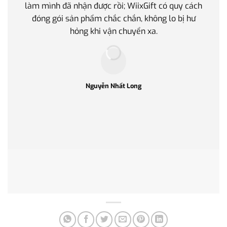
làm mình đã nhận được rồi; WiixGift có quy cách
quan 
đóng gói sản phẩm chắc chắn, không lo bị hư
thế 
hỏng khi vận chuyển xa.
làm q
Nguyễn Nhất Long