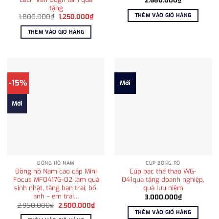
2.680.000
₫
tặng
THÊM VÀO GIỎ HÀNG
Giá
Giá
1.800.000
₫
1.250.000
₫
gốc
hiện
là:
tại
THÊM VÀO GIỎ HÀNG
1.800.000₫.
là:
1.250.000₫.
-15%
Mới
Mới
ĐỒNG HỒ NAM
CÚP BÓNG RỔ
Đồng hồ Nam cao cấp Mini
Cúp bạc thể thao WG-
Focus MF0417G-02 làm quà
041quà tặng doanh nghiệp,
sinh nhật, tặng bạn trai; bố,
quà lưu niệm
anh – em trai…
3.000.000
₫
Giá
Giá
2.950.000
₫
2.500.000
₫
gốc
hiện
THÊM VÀO GIỎ HÀNG
là:
tại