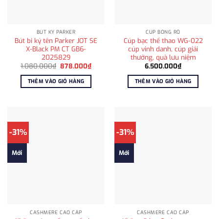
BÚT KÝ PARKER
CÚP BÓNG RỔ
Bút bi ký tên Parker JOT SE
Cúp bạc thể thao WG-022
X-Black PM CT GB6-
cúp vinh danh, cúp giải
2025829
thưởng, quà lưu niệm
Giá
Giá
1.080.000
₫
878.000
₫
6.500.000
₫
gốc
hiện
là:
tại
THÊM VÀO GIỎ HÀNG
THÊM VÀO GIỎ HÀNG
1.080.000₫.
là:
878.000₫.
-31%
-31%
Mới
Mới
CASHMERE CAO CẤP
CASHMERE CAO CẤP