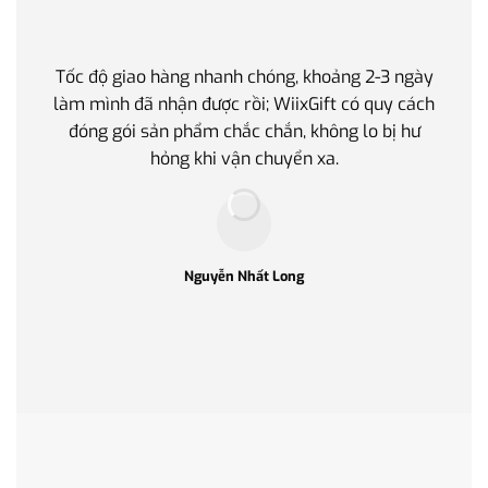
Tốc độ giao hàng nhanh chóng, khoảng 2-3 ngày
Quà t
làm mình đã nhận được rồi; WiixGift có quy cách
quan 
đóng gói sản phẩm chắc chắn, không lo bị hư
thế 
hỏng khi vận chuyển xa.
làm q
Nguyễn Nhất Long