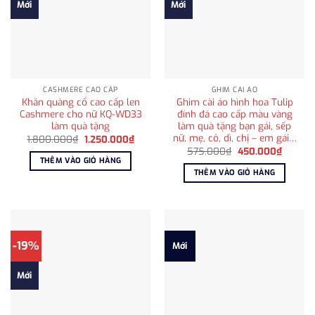
Mới
Mới
CASHMERE CAO CẤP
GHIM CÀI ÁO
Khăn quàng cổ cao cấp len
Ghim cài áo hình hoa Tulip
Cashmere cho nữ KQ-WD33
đính đá cao cấp màu vàng
làm quà tặng
làm quà tặng bạn gái, sếp
nữ, mẹ, cô, dì, chị – em gái…
Giá
Giá
1.800.000
₫
1.250.000
₫
gốc
hiện
Giá
Giá
575.000
₫
450.000
₫
là:
tại
gốc
hiện
THÊM VÀO GIỎ HÀNG
1.800.000₫.
là:
là:
tại
THÊM VÀO GIỎ HÀNG
1.250.000₫.
575.000₫.
là:
450.00
-19%
Mới
Mới