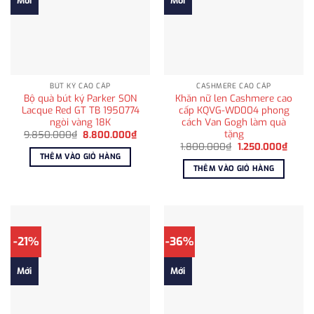
Mới
Mới
BÚT KÝ CAO CẤP
CASHMERE CAO CẤP
Bộ quà bút ký Parker SON
Khăn nữ len Cashmere cao
Lacque Red GT TB 1950774
cấp KQVG-WD004 phong
ngòi vàng 18K
cách Van Gogh làm quà
tặng
Giá
Giá
9.850.000
₫
8.800.000
₫
gốc
hiện
Giá
Giá
1.800.000
₫
1.250.000
₫
là:
tại
gốc
hiện
THÊM VÀO GIỎ HÀNG
9.850.000₫.
là:
là:
tại
THÊM VÀO GIỎ HÀNG
8.800.000₫.
1.800.000₫.
là:
1.250
-21%
-36%
Mới
Mới