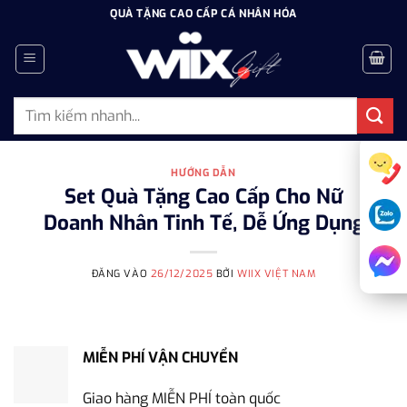
Bỏ
QUÀ TẶNG CAO CẤP CÁ NHÂN HÓA
qua
nội
dung
Tìm
kiếm:
HƯỚNG DẪN
Set Quà Tặng Cao Cấp Cho Nữ
Doanh Nhân Tinh Tế, Dễ Ứng Dụng
ĐĂNG VÀO
26/12/2025
BỞI
WIIX VIỆT NAM
MIỄN PHÍ VẬN CHUYỂN
Giao hàng MIỄN PHÍ toàn quốc