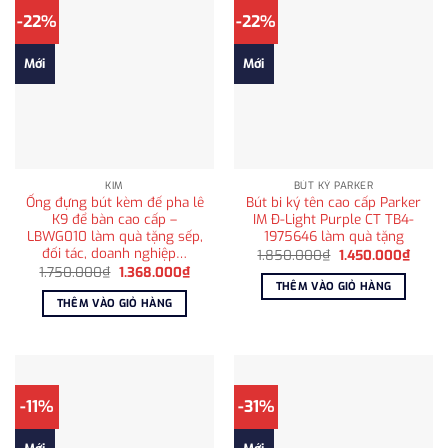
-22%
-22%
Mới
Mới
KIM
BÚT KÝ PARKER
Ống đựng bút kèm đế pha lê
Bút bi ký tên cao cấp Parker
K9 để bàn cao cấp –
IM Đ-Light Purple CT TB4-
LBWG010 làm quà tặng sếp,
1975646 làm quà tặng
đối tác, doanh nghiệp…
Giá
Giá
1.850.000
₫
1.450.000
₫
gốc
hiện
Giá
Giá
1.750.000
₫
1.368.000
₫
là:
tại
gốc
hiện
THÊM VÀO GIỎ HÀNG
1.850.000₫.
là:
là:
tại
THÊM VÀO GIỎ HÀNG
1.450
1.750.000₫.
là:
1.368.000₫.
-11%
-31%