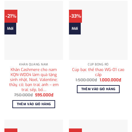
-21%
-33%
Mới
Mới
KHĂN QUÀNG NAM
CÚP BÓNG RỔ
Khăn Cashmere cho nam
Cúp bạc thể thao WG-01 cao
KQN-WD04 làm quà tặng
cấp
sinh nhật, Noel, Valentine;
Giá
Giá
1.500.000
₫
1.000.000
₫
gốc
hiện
thầy, cô; bạn trai; anh – em
là:
tại
trai; sếp, bố…
THÊM VÀO GIỎ HÀNG
1.500.000₫.
là:
Giá
Giá
750.000
₫
595.000
₫
1.000
gốc
hiện
là:
tại
THÊM VÀO GIỎ HÀNG
750.000₫.
là:
595.000₫.