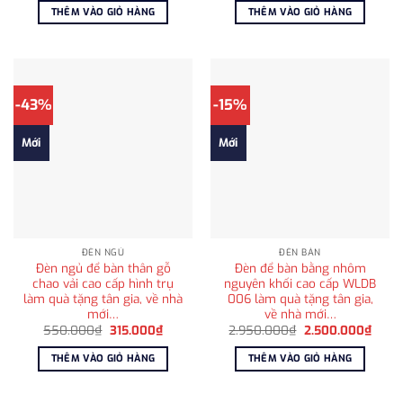
là:
tại
là:
tại
THÊM VÀO GIỎ HÀNG
THÊM VÀO GIỎ HÀNG
1.025.000₫.
là:
1.250.000₫.
là:
810.000₫.
990.0
-43%
-15%
Mới
Mới
ĐÈN NGỦ
ĐÈN BÀN
Đèn ngủ để bàn thân gỗ
Đèn để bàn bằng nhôm
chao vải cao cấp hình trụ
nguyên khối cao cấp WLDB
làm quà tặng tân gia, về nhà
006 làm quà tặng tân gia,
mới…
về nhà mới…
Giá
Giá
Giá
Giá
550.000
₫
315.000
₫
2.950.000
₫
2.500.000
₫
gốc
hiện
gốc
hiện
là:
tại
là:
tại
THÊM VÀO GIỎ HÀNG
THÊM VÀO GIỎ HÀNG
550.000₫.
là:
2.950.000₫.
là:
315.000₫.
2.500