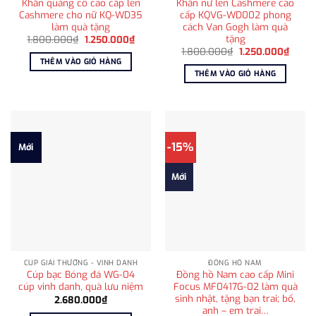
Khăn quàng cổ cao cấp len
Khăn nữ len Cashmere cao
Cashmere cho nữ KQ-WD35
cấp KQVG-WD002 phong
làm quà tặng
cách Van Gogh làm quà
tặng
Giá
Giá
1.800.000
₫
1.250.000
₫
gốc
hiện
Giá
Giá
1.800.000
₫
1.250.000
₫
là:
tại
gốc
hiện
THÊM VÀO GIỎ HÀNG
1.800.000₫.
là:
là:
tại
THÊM VÀO GIỎ HÀNG
1.250.000₫.
1.800.000₫.
là:
1.250
-15%
Mới
Mới
CÚP GIẢI THƯỞNG - VINH DANH
ĐỒNG HỒ NAM
Cúp bạc Bóng đá WG-04
Đồng hồ Nam cao cấp Mini
cúp vinh danh, quà lưu niệm
Focus MF0417G-02 làm quà
sinh nhật, tặng bạn trai; bố,
2.680.000
₫
anh – em trai…