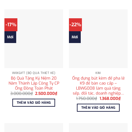
-17%
-22%
Mới
Mới
WIIXGIFT (BỘ QUÀ THIẾT KẾ)
KIM
Bộ Quà Tặng Kỷ Niệm 20
Ống đựng bút kèm đế pha lê
Năm Thành Lập Công Ty CP
K9 để bàn cao cấp –
Ống Đồng Toàn Phát
LBWG008 làm quà tặng
sếp, đối tác, doanh nghiệp…
Giá
Giá
3.000.000
₫
2.500.000
₫
gốc
hiện
Giá
Giá
1.750.000
₫
1.368.000
₫
là:
tại
gốc
hiện
THÊM VÀO GIỎ HÀNG
3.000.000₫.
là:
là:
tại
THÊM VÀO GIỎ HÀNG
2.500.000₫.
1.750.000₫.
là:
1.368.