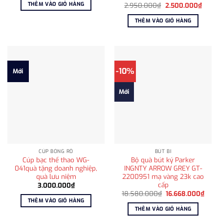
THÊM VÀO GIỎ HÀNG
Giá
Giá
2.950.000
₫
2.500.000
₫
gốc
hiện
là:
tại
THÊM VÀO GIỎ HÀNG
2.950.000₫.
là:
2.500
-10%
Mới
Mới
CÚP BÓNG RỔ
BÚT BI
Cúp bạc thể thao WG-
Bộ quà bút ký Parker
041quà tặng doanh nghiệp,
INGNTY ARROW GREY GT-
quà lưu niệm
2200951 mạ vàng 23k cao
cấp
3.000.000
₫
Giá
Giá
18.580.000
₫
16.668.000
₫
gốc
hiện
THÊM VÀO GIỎ HÀNG
là:
tại
THÊM VÀO GIỎ HÀNG
18.580.000₫.
là:
16.6