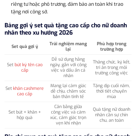
riêng tư hoặc phô trương, đảm bảo an toàn khi trao
tặng nơi công sở.
Bảng gợi ý set quà tặng cao cấp cho nữ doanh
nhân theo xu hướng 2026
Trải nghiệm mang
Phù hợp trong
Set quà gợi ý
lại
trường hợp
Dễ sử dụng hằng
Thăng chức, ký kết,
Set
bút ký tên cao
ngày, gắn với công
tri ân trong môi
cấp
việc và dấu ấn cá
trường công việc
nhân
Mang lại cảm giác
Tặng dịp cuối năm,
Set
khăn cashmere
dễ chịu, chăm sóc
thời tiết chuyển
cao cấp
bản thân tinh tế
mùa
Cân bằng giữa
Quà tặng nữ doanh
Set bút + khăn +
công việc và cảm
nhân cần sự chỉn
hộp quà
xúc, cảm giác trọn
chu, an toàn
vẹn khi nhận