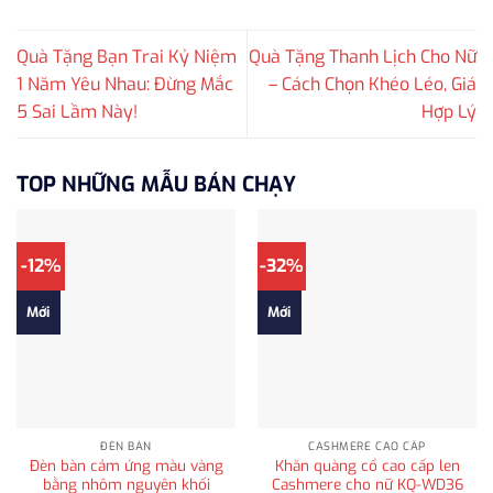
Quà Tặng Bạn Trai Kỷ Niệm
Quà Tặng Thanh Lịch Cho Nữ
1 Năm Yêu Nhau: Đừng Mắc
– Cách Chọn Khéo Léo, Giá
5 Sai Lầm Này!
Hợp Lý
TOP NHỮNG MẪU BÁN CHẠY
-12%
-32%
Mới
Mới
ĐÈN BÀN
CASHMERE CAO CẤP
Đèn bàn cảm ứng màu vàng
Khăn quàng cổ cao cấp len
bằng nhôm nguyên khối
Cashmere cho nữ KQ-WD36