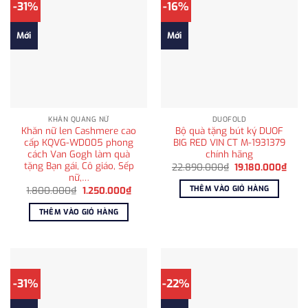
-31%
-16%
Mới
Mới
KHĂN QUÀNG NỮ
DUOFOLD
Khăn nữ len Cashmere cao
Bộ quà tặng bút ký DUOF
cấp KQVG-WD005 phong
BIG RED VIN CT M-1931379
cách Van Gogh làm quà
chính hãng
tặng Bạn gái, Cô giáo, Sếp
Giá
Giá
22.890.000
₫
19.180.000
₫
gốc
hiện
nữ,…
là:
tại
THÊM VÀO GIỎ HÀNG
Giá
Giá
1.800.000
₫
1.250.000
₫
22.890.000₫.
là:
gốc
hiện
19.1
là:
tại
THÊM VÀO GIỎ HÀNG
1.800.000₫.
là:
1.250.000₫.
-31%
-22%