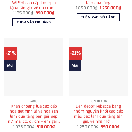
WL991 cao cấp làm quà
làm quà tặng
tặng tân gia, về nhà mới…
Giá
Giá
1.850.000
₫
1.250.000
₫
gốc
hiện
Giá
Giá
1.125.000
₫
990.000
₫
là:
tại
gốc
hiện
THÊM VÀO GIỎ HÀNG
1.850.000₫.
là:
là:
tại
THÊM VÀO GIỎ HÀNG
1.250
1.125.000₫.
là:
990.000₫.
-21%
-21%
Mới
Mới
MỘC
ĐÈN DECOR
Khăn choàng lụa cao cấp
Đèn decor Rebecca bằng
họa tiết hình lá và hoa sen
nhôm nguyên khối cao cấp
làm quà tặng bạn gái, sếp
màu bạc làm quà tặng tân
nữ, mẹ, cô, dì, chị – em gái…
gia, về nhà mới…
Giá
Giá
Giá
Giá
1.025.000
₫
810.000
₫
1.250.000
₫
990.000
₫
gốc
hiện
gốc
hiện