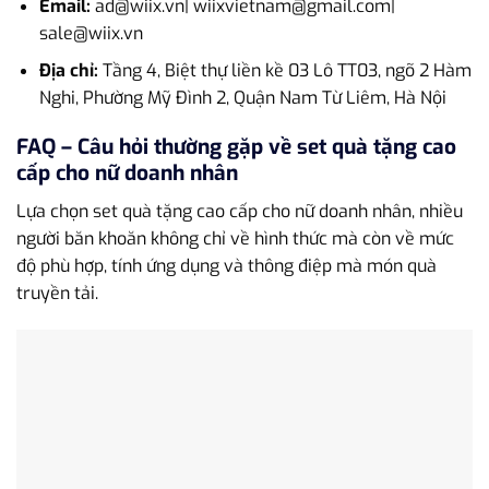
Email:
ad@wiix.vn| wiixvietnam@gmail.com|
sale@wiix.vn
Địa chỉ:
Tầng 4, Biệt thự liền kề 03 Lô TT03, ngõ 2 Hàm
Nghi, Phường Mỹ Đình 2, Quận Nam Từ Liêm, Hà Nội
FAQ – Câu hỏi thường gặp về set quà tặng cao
cấp cho nữ doanh nhân
Lựa chọn set quà tặng cao cấp cho nữ doanh nhân, nhiều
người băn khoăn không chỉ về hình thức mà còn về mức
độ phù hợp, tính ứng dụng và thông điệp mà món quà
truyền tải.