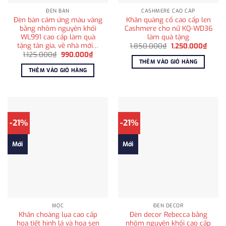
ĐÈN BÀN
CASHMERE CAO CẤP
Đèn bàn cảm ứng màu vàng
Khăn quàng cổ cao cấp len
bằng nhôm nguyên khối
Cashmere cho nữ KQ-WD36
WL991 cao cấp làm quà
làm quà tặng
tặng tân gia, về nhà mới…
Giá
Giá
1.850.000
₫
1.250.000
₫
gốc
hiện
Giá
Giá
1.125.000
₫
990.000
₫
là:
tại
gốc
hiện
THÊM VÀO GIỎ HÀNG
1.850.000₫.
là:
là:
tại
THÊM VÀO GIỎ HÀNG
1.250
1.125.000₫.
là:
990.000₫.
-21%
-21%
Mới
Mới
MỘC
ĐÈN DECOR
Khăn choàng lụa cao cấp
Đèn decor Rebecca bằng
họa tiết hình lá và hoa sen
nhôm nguyên khối cao cấp