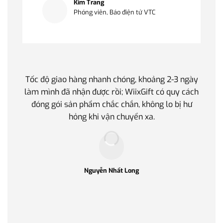
Kim Trang
Phóng viên, Báo điện tử VTC
Tốc độ giao hàng nhanh chóng, khoảng 2-3 ngày
Quà t
làm mình đã nhận được rồi; WiixGift có quy cách
quan 
đóng gói sản phẩm chắc chắn, không lo bị hư
thế 
hỏng khi vận chuyển xa.
làm q
Nguyễn Nhất Long