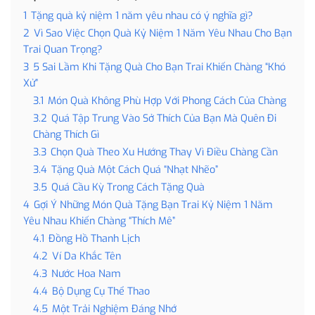
1
Tặng quà kỷ niệm 1 năm yêu nhau có ý nghĩa gì?
2
Vì Sao Việc Chọn Quà Kỷ Niệm 1 Năm Yêu Nhau Cho Bạn
Trai Quan Trọng?
3
5 Sai Lầm Khi Tặng Quà Cho Bạn Trai Khiến Chàng “Khó
Xử”
3.1
Món Quà Không Phù Hợp Với Phong Cách Của Chàng
3.2
Quá Tập Trung Vào Sở Thích Của Bạn Mà Quên Đi
Chàng Thích Gì
3.3
Chọn Quà Theo Xu Hướng Thay Vì Điều Chàng Cần
3.4
Tặng Quà Một Cách Quá “Nhạt Nhẽo”
3.5
Quá Cầu Kỳ Trong Cách Tặng Quà
4
Gợi Ý Những Món Quà Tặng Bạn Trai Kỷ Niệm 1 Năm
Yêu Nhau Khiến Chàng “Thích Mê”
4.1
Đồng Hồ Thanh Lịch
4.2
Ví Da Khắc Tên
4.3
Nước Hoa Nam
4.4
Bộ Dụng Cụ Thể Thao
4.5
Một Trải Nghiệm Đáng Nhớ