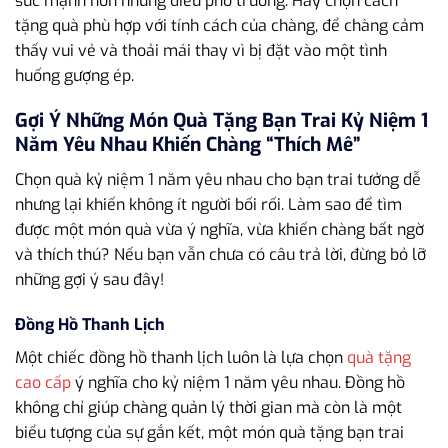
sức mạnh hơn những điều phô trương. Hãy chọn cách
tặng quà phù hợp với tính cách của chàng, để chàng cảm
thấy vui vẻ và thoải mái thay vì bị đặt vào một tình
huống gượng ép.
Gợi Ý Những Món Quà Tặng Bạn Trai Kỷ Niệm 1
Năm Yêu Nhau Khiến Chàng “Thích Mê”
Chọn quà kỷ niệm 1 năm yêu nhau cho bạn trai tưởng dễ
nhưng lại khiến không ít người bối rối. Làm sao để tìm
được một món quà vừa ý nghĩa, vừa khiến chàng bất ngờ
và thích thú? Nếu bạn vẫn chưa có câu trả lời, đừng bỏ lỡ
những gợi ý sau đây!
Đồng Hồ Thanh Lịch
Một chiếc đồng hồ thanh lịch luôn là lựa chọn
quà tặng
cao cấp
ý nghĩa cho kỷ niệm 1 năm yêu nhau. Đồng hồ
không chỉ giúp chàng quản lý thời gian mà còn là một
biểu tượng của sự gắn kết, một món quà tặng bạn trai