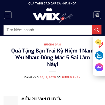
Bỏ
QUÀ TẶNG CAO CẤP CÁ NHÂN HÓA
qua
nội
dung
Tìm
kiếm:
HƯỚNG DẪN
Quà Tặng Bạn Trai Kỷ Niệm 1 Năm
Yêu Nhau: Đừng Mắc 5 Sai Lầm
Này!
ĐĂNG VÀO
26/12/2025
BỞI
HƯỜNG PHAN
MIỄN PHÍ VẬN CHUYỂN