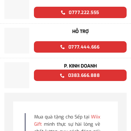
0777.222.555
HỖ TRỢ
0777.444.666
P. KINH DOANH
0383.666.888
Mua quà tặng cho Sếp tại
Wiix
Gift
mình thực sự hài lòng về