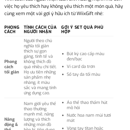
việc họ yêu thích hay không yêu thích một món quà, hãy
cùng xem một vài gợi ý hữu ích từ WiixGift nhé:
PHONG
TÍNH CÁCH CỦA
GỢI Ý SET QUÀ PHÙ
CÁCH
NGƯỜI NHẬN
HỢP
Người theo chủ
nghĩa tối giản
thích sự gọn
Bút ký cao cấp màu
gàng, tinh tế và
đen/bạc
Phong
không thích đồ
Ví card da trơn
cách
quá nhiều chi tiết.
tối giản
Họ ưu tiên những
Sổ tay da tối màu
sản phẩm nhẹ
nhàng, ít màu
sắc và mang tính
ứng dụng cao.
Áo thể thao thấm hút
Nam giới yêu thể
mồ hôi
thao thường
mạnh mẽ, năng
Nước hoa nam mùi tươi
Năng
lượng và thích
mát
động &
những món đồ
Vòng tay titan hoặc
thể
bền bỉ, tiện dụng.