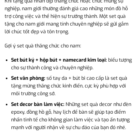
Khi tặng quà nhân dịp thăng chức hoặc chúc mừng sự
nghiệp, nam giới thường đánh giá cao những món đồ hỗ
trợ công việc và thể hiện sự trưởng thành. Một set quà
tặng cho nam giới mang tính chuyên nghiệp sẽ gửi gắm
lời chúc tốt đẹp và tôn trọng.
Gợi ý set quà thăng chức cho nam:
Set bút ký + hộp bút + namecard kim loại:
biểu tượng
cho sự thành công và chuyên nghiệp.
Set văn phòng:
sổ tay da + bút bi cao cấp là set quà
tặng mừng thăng chức kinh điển, cực kỳ phù hợp với
môi trường công sở.
Set decor bàn làm việc:
Những set quà decor như đèn
epoxy, đồng hồ gỗ, hay lịch để bàn sẽ giúp tạo điểm
nhấn tinh tế cho không gian làm việc và tạo ấn tượng
mạnh với người nhận về sự chu đáo của bạn đó nhé.