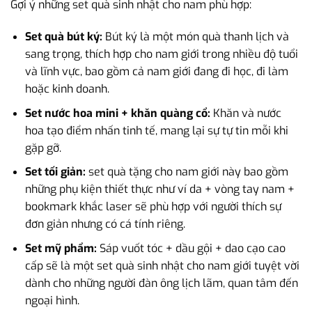
Gợi ý những set quà sinh nhật cho nam phù hợp:
Set quà bút ký:
Bút ký là một món quà thanh lịch và
sang trọng, thích hợp cho nam giới trong nhiều độ tuổi
và lĩnh vực, bao gồm cả nam giới đang đi học, đi làm
hoặc kinh doanh.
Set nước hoa mini + khăn quàng cổ:
Khăn và nước
hoa tạo điểm nhấn tinh tế, mang lại sự tự tin mỗi khi
gặp gỡ.
Set tối giản:
set quà tặng cho nam giới này bao gồm
những phụ kiện thiết thực như ví da + vòng tay nam +
bookmark khắc laser sẽ phù hợp với người thích sự
đơn giản nhưng có cá tính riêng.
Set mỹ phẩm:
Sáp vuốt tóc + dầu gội + dao cạo cao
cấp sẽ là một set quà sinh nhật cho nam giới tuyệt vời
dành cho những người đàn ông lịch lãm, quan tâm đến
ngoại hình.