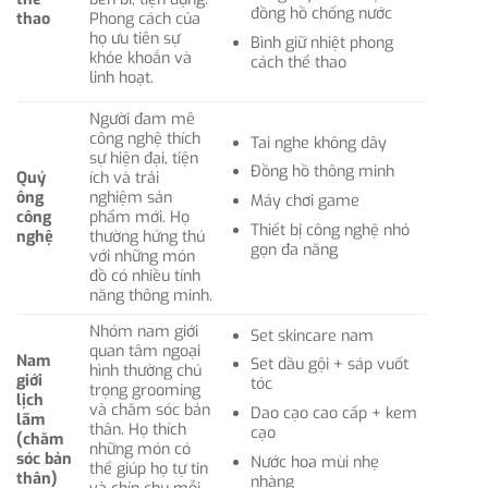
đồng hồ chống nước
thao
Phong cách của
họ ưu tiên sự
Bình giữ nhiệt phong
khỏe khoắn và
cách thể thao
linh hoạt.
Người đam mê
công nghệ thích
Tai nghe không dây
sự hiện đại, tiện
Đồng hồ thông minh
Quý
ích và trải
ông
nghiệm sản
Máy chơi game
công
phẩm mới. Họ
Thiết bị công nghệ nhỏ
nghệ
thường hứng thú
gọn đa năng
với những món
đồ có nhiều tính
năng thông minh.
Nhóm nam giới
Set skincare nam
quan tâm ngoại
Nam
Set dầu gội + sáp vuốt
hình thường chú
giới
tóc
trọng grooming
lịch
và chăm sóc bản
Dao cạo cao cấp + kem
lãm
thân. Họ thích
cạo
(chăm
những món có
sóc bản
Nước hoa mùi nhẹ
thể giúp họ tự tin
thân)
nhàng