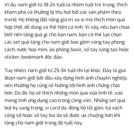
Ví dụ, nam giới từ 18-24 tuổi là nhóm tuổi trẻ trung, thích
khám phá và thường bị thu hút bởi các sản phẩm theo
trend. Họ không đặt nặng giá trị xa xỉ mà thích món quà
hợp thời, dễ dùng và thể hiện cá tính. Vì vậy, nếu bạn chưa
biết nên tặng quà gì cho bạn nam, bạn có thể lựa chọn
các set quà tặng cho nam giới bao gồm vòng tay phong
cách, nước hoa mini, áo phông basic, sổ tay sáng tạo hoặc
sticker, bookmark độc đáo.
Tuy nhiên, nam giới từ 25-34 tuổi thì lại khác. Đây là giai
đoạn nam giới bắt đầu xây dựng hình ảnh chuyên nghiệp,
nên thường họ cũng sẽ hướng tới hình ảnh chững chạc
hơn. Do đó, họ sẽ thích những món quà vừa tinh tế, vừa
mang tính ứng dụng cao trong công việc. Những set quà
bút ký sang trọng, ví card da, đồng hồ tối giản, túi xách
công sở hoặc sổ tay bìa da sẽ được ưa chuộng hơn khi
tặng cho nam giới trong độ tuổi này.