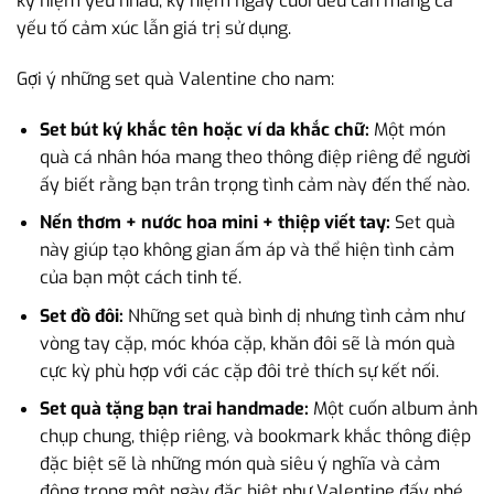
kỷ niệm yêu nhau, kỷ niệm ngày cưới đều cần mang cả
yếu tố cảm xúc lẫn giá trị sử dụng.
Gợi ý những set quà Valentine cho nam:
Set bút ký khắc tên hoặc ví da khắc chữ:
Một món
quà cá nhân hóa mang theo thông điệp riêng để người
ấy biết rằng bạn trân trọng tình cảm này đến thế nào.
Nến thơm + nước hoa mini + thiệp viết tay:
Set quà
này giúp tạo không gian ấm áp và thể hiện tình cảm
của bạn một cách tinh tế.
Set đồ đôi:
Những set quà bình dị nhưng tình cảm như
vòng tay cặp, móc khóa cặp, khăn đôi sẽ là món quà
cực kỳ phù hợp với các cặp đôi trẻ thích sự kết nối.
Set quà tặng bạn trai handmade:
Một cuốn album ảnh
chụp chung, thiệp riêng, và bookmark khắc thông điệp
đặc biệt sẽ là những món quà siêu ý nghĩa và cảm
động trong một ngày đặc biệt như Valentine đấy nhé.