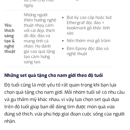
và chỉn chu mỗi
ngày.
Những người
Bút ký cao cấp hoặc bút
thiên hướng nghệ
Ethergraf độc đáo +
Yêu
thuật nhạy cảm
bookmark gỗ khắc tinh
thích
với cái đẹp, thích
xảo
sáng
đồ độc đáo và
Nến thơm mùi gỗ trầm
tạo &
mang tính cá
nghệ
nhân. Họ đánh
Đèn Epoxy độc đáo và
thuật
giá cao quà tặng
nghệ thuật
tạo cảm hứng
sáng tạo.
Những set quà tặng cho nam giới theo độ tuổi
Độ tuổi cũng là một yếu tố rất quan trọng khi bạn lựa
chọn quà tặng cho nam giới. Mỗi nhóm tuổi sẽ có nhu cầu
và gu thẩm mỹ khác nhau, vì vậy lựa chọn set quà dựa
trên độ tuổi giúp bạn dễ dàng tìm được món quà vừa
đúng sở thích, vừa phù hợp giai đoạn cuộc sống của người
nhận.