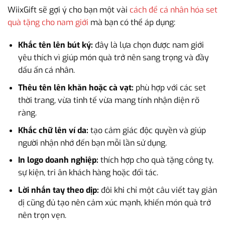
WiixGift sẽ gợi ý cho bạn một vài
cách để cá nhân hóa set
quà tặng cho nam giới
mà bạn có thể áp dụng:
Khắc tên lên bút ký:
đây là lựa chọn được nam giới
yêu thích vì giúp món quà trở nên sang trọng và đầy
dấu ấn cá nhân.
Thêu tên lên khăn hoặc cà vạt:
phù hợp với các set
thời trang, vừa tinh tế vừa mang tính nhận diện rõ
ràng.
Khắc chữ lên ví da:
tạo cảm giác độc quyền và giúp
người nhận nhớ đến bạn mỗi lần sử dụng.
In logo doanh nghiệp:
thích hợp cho quà tặng công ty,
sự kiện, tri ân khách hàng hoặc đối tác.
Lời nhắn tay theo dịp:
đôi khi chỉ một câu viết tay giản
dị cũng đủ tạo nên cảm xúc mạnh, khiến món quà trở
nên trọn vẹn.