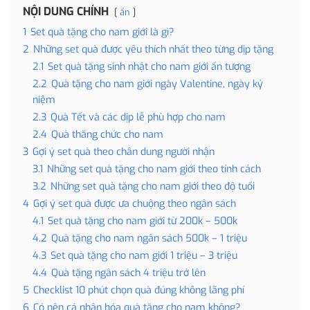
NỘI DUNG CHÍNH
ẩn
1
Set quà tặng cho nam giới là gì?
2
Những set quà được yêu thích nhất theo từng dịp tặng
2.1
Set quà tặng sinh nhật cho nam giới ấn tượng
2.2
Quà tặng cho nam giới ngày Valentine, ngày kỷ
niệm
2.3
Quà Tết và các dịp lễ phù hợp cho nam
2.4
Quà thăng chức cho nam
3
Gợi ý set quà theo chân dung người nhận
3.1
Những set quà tặng cho nam giới theo tính cách
3.2
Những set quà tặng cho nam giới theo độ tuổi
4
Gợi ý set quà được ưa chuộng theo ngân sách
4.1
Set quà tặng cho nam giới từ 200k – 500k
4.2
Quà tặng cho nam ngân sách 500k – 1 triệu
4.3
Set quà tặng cho nam giới 1 triệu – 3 triệu
4.4
Quà tặng ngân sách 4 triệu trở lên
5
Checklist 10 phút chọn quà đúng không lãng phí
6
Có nên cá nhân hóa quà tặng cho nam không?