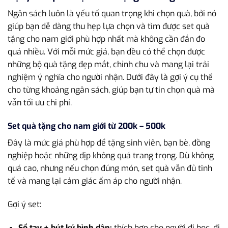
Ngân sách luôn là yếu tố quan trọng khi chọn quà, bởi nó
giúp bạn dễ dàng thu hẹp lựa chọn và tìm được set quà
tặng cho nam giới phù hợp nhất mà không cần đắn đo
quá nhiều. Với mỗi mức giá, bạn đều có thể chọn được
những bộ quà tặng đẹp mắt, chỉnh chu và mang lại trải
nghiệm ý nghĩa cho người nhận. Dưới đây là gợi ý cụ thể
cho từng khoảng ngân sách, giúp bạn tự tin chọn quà mà
vẫn tối ưu chi phí.
Set quà tặng cho nam giới từ 200k – 500k
Đây là mức giá phù hợp để tặng sinh viên, bạn bè, đồng
nghiệp hoặc những dịp không quá trang trọng. Dù không
quá cao, nhưng nếu chọn đúng món, set quà vẫn đủ tinh
tế và mang lại cảm giác ấm áp cho người nhận.
Gợi ý set:
Sổ tay + bút ký bình dân:
thích hợp cho người đi học, đi