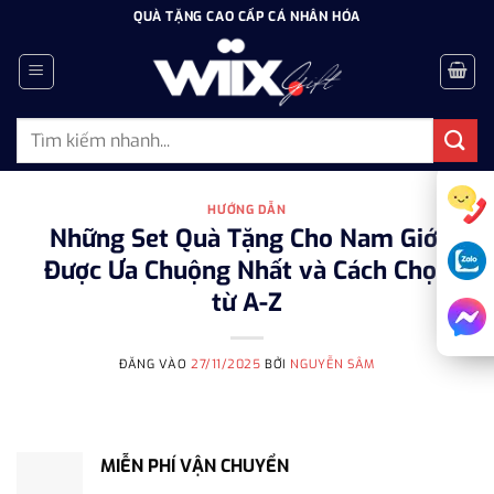
Bỏ
QUÀ TẶNG CAO CẤP CÁ NHÂN HÓA
qua
nội
dung
Tìm
kiếm:
HƯỚNG DẪN
Những Set Quà Tặng Cho Nam Giới
Được Ưa Chuộng Nhất và Cách Chọn
từ A-Z
ĐĂNG VÀO
27/11/2025
BỞI
NGUYỄN SÂM
MIỄN PHÍ VẬN CHUYỂN