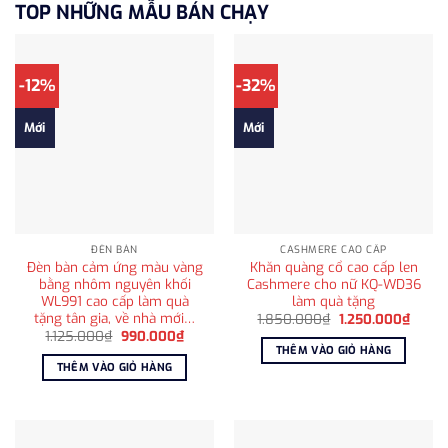
TOP NHỮNG MẪU BÁN CHẠY
-12%
-32%
Mới
Mới
ĐÈN BÀN
CASHMERE CAO CẤP
Đèn bàn cảm ứng màu vàng
Khăn quàng cổ cao cấp len
bằng nhôm nguyên khối
Cashmere cho nữ KQ-WD36
WL991 cao cấp làm quà
làm quà tặng
tặng tân gia, về nhà mới…
Giá
Giá
1.850.000
₫
1.250.000
₫
gốc
hiện
Giá
Giá
1.125.000
₫
990.000
₫
là:
tại
gốc
hiện
THÊM VÀO GIỎ HÀNG
1.850.000₫.
là:
là:
tại
THÊM VÀO GIỎ HÀNG
1.250
1.125.000₫.
là:
990.000₫.