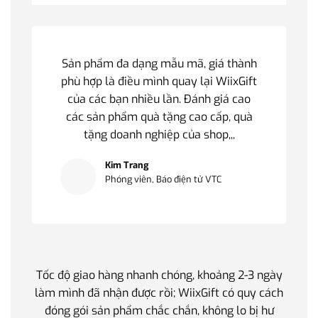
Sản phẩm đa dạng mẫu mã, giá thành
phù hợp là điều mình quay lại WiixGift
của các bạn nhiều lần. Đánh giá cao
các sản phẩm quà tặng cao cấp, quà
tặng doanh nghiệp của shop,,,
Kim Trang
Phóng viên, Báo điện tử VTC
Tốc độ giao hàng nhanh chóng, khoảng 2-3 ngày
Quà t
làm mình đã nhận được rồi; WiixGift có quy cách
quan 
đóng gói sản phẩm chắc chắn, không lo bị hư
thế 