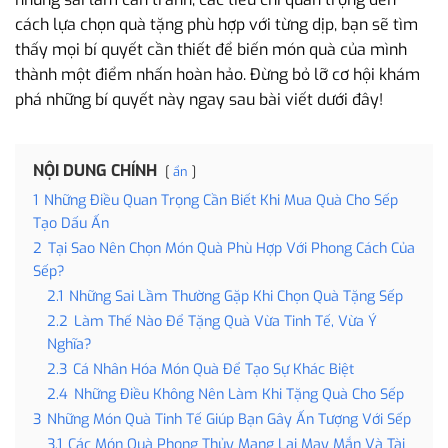
cách lựa chọn quà tặng phù hợp với từng dịp, bạn sẽ tìm
thấy mọi bí quyết cần thiết để biến món quà của mình
thành một điểm nhấn hoàn hảo. Đừng bỏ lỡ cơ hội khám
phá những bí quyết này ngay sau bài viết dưới đây!
NỘI DUNG CHÍNH
ẩn
1
Những Điều Quan Trọng Cần Biết Khi Mua Quà Cho Sếp
Tạo Dấu Ấn
2
Tại Sao Nên Chọn Món Quà Phù Hợp Với Phong Cách Của
Sếp?
2.1
Những Sai Lầm Thường Gặp Khi Chọn Quà Tặng Sếp
2.2
Làm Thế Nào Để Tặng Quà Vừa Tinh Tế, Vừa Ý
Nghĩa?
2.3
Cá Nhân Hóa Món Quà Để Tạo Sự Khác Biệt
2.4
Những Điều Không Nên Làm Khi Tặng Quà Cho Sếp
3
Những Món Quà Tinh Tế Giúp Bạn Gây Ấn Tượng Với Sếp
3.1
Các Món Quà Phong Thủy Mang Lại May Mắn Và Tài