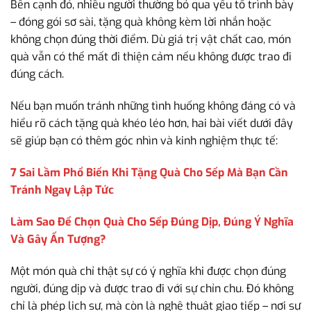
Bên cạnh đó, nhiều người thường bỏ qua yếu tố trình bày
– đóng gói sơ sài, tặng quà không kèm lời nhắn hoặc
không chọn đúng thời điểm. Dù giá trị vật chất cao, món
quà vẫn có thể mất đi thiện cảm nếu không được trao đi
đúng cách.
Nếu bạn muốn tránh những tình huống không đáng có và
hiểu rõ cách tặng quà khéo léo hơn, hai bài viết dưới đây
sẽ giúp bạn có thêm góc nhìn và kinh nghiệm thực tế:
7 Sai Lầm Phổ Biến Khi Tặng Quà Cho Sếp Mà Bạn Cần
Tránh Ngay Lập Tức
Làm Sao Để Chọn Quà Cho Sếp Đúng Dịp, Đúng Ý Nghĩa
Và Gây Ấn Tượng?
Một món quà chỉ thật sự có ý nghĩa khi được chọn đúng
người, đúng dịp và được trao đi với sự chỉn chu. Đó không
chỉ là phép lịch sự, mà còn là nghệ thuật giao tiếp – nơi sự