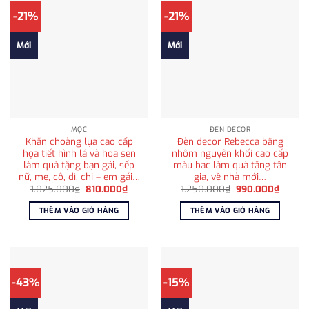
-21%
-21%
Mới
Mới
MỘC
ĐÈN DECOR
Khăn choàng lụa cao cấp
Đèn decor Rebecca bằng
họa tiết hình lá và hoa sen
nhôm nguyên khối cao cấp
làm quà tặng bạn gái, sếp
màu bạc làm quà tặng tân
nữ, mẹ, cô, dì, chị – em gái…
gia, về nhà mới…
Giá
Giá
Giá
Giá
1.025.000
₫
810.000
₫
1.250.000
₫
990.000
₫
gốc
hiện
gốc
hiện
là:
tại
là:
tại
THÊM VÀO GIỎ HÀNG
THÊM VÀO GIỎ HÀNG
1.025.000₫.
là:
1.250.000₫.
là:
810.000₫.
990.0
-43%
-15%