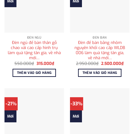
Mới
Mới
ĐÈN NGỦ
ĐÈN BÀN
Đèn ngủ để bàn thân gỗ
Đèn để bàn bằng nhôm
chao vải cao cấp hình trụ
nguyên khối cao cấp WLDB
làm quà tặng tân gia, về nhà
006 làm quà tặng tân gia,
mới…
về nhà mới…
Giá
Giá
Giá
Giá
550.000
₫
315.000
₫
2.950.000
₫
2.500.000
₫
gốc
hiện
gốc
hiện
là:
tại
là:
tại
THÊM VÀO GIỎ HÀNG
THÊM VÀO GIỎ HÀNG
550.000₫.
là:
2.950.000₫.
là:
315.000₫.
2.500
-21%
-33%
Mới
Mới