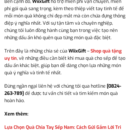
Bên cạnh đó,
WiixGift
hỗ trợ miễn phí vận chuyển, miễn
phí gói quà sang trọng, kèm theo thiệp viết tay tinh tế để
mỗi món quà không chỉ đẹp mắt mà còn chứa đựng thông
điệp ý nghĩa nhất. Với sự tận tâm và chuyên nghiệp,
chúng tôi luôn đồng hành cùng bạn trong việc tạo nên
những dấu ấn khó quên qua từng món quà đặc biệt.
Trên đây là những chia sẻ của
WiixGift
–
Shop quà tặng
uy tín
, về những điều cần biết khi mua quà cho sếp để tạo
dấu ấn khác biệt, giúp bạn dễ dàng chọn lựa những món
quà ý nghĩa và tinh tế nhất.
Đừng ngần ngại liên hệ với chúng tôi qua hotline
[0824-
263-789]
để được tư vấn chi tiết và tìm kiếm món quà
hoàn hảo.
Xem thêm:
Lựa Chọn Quà Chia Tay Sếp Nam: Cách Gửi Gắm Lời Tri