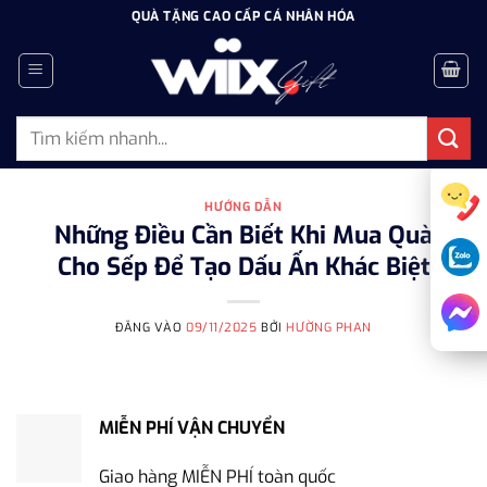
Bỏ
QUÀ TẶNG CAO CẤP CÁ NHÂN HÓA
qua
nội
dung
Tìm
kiếm:
HƯỚNG DẪN
Những Điều Cần Biết Khi Mua Quà
Cho Sếp Để Tạo Dấu Ấn Khác Biệt
ĐĂNG VÀO
09/11/2025
BỞI
HƯỜNG PHAN
MIỄN PHÍ VẬN CHUYỂN
Giao hàng MIỄN PHÍ toàn quốc