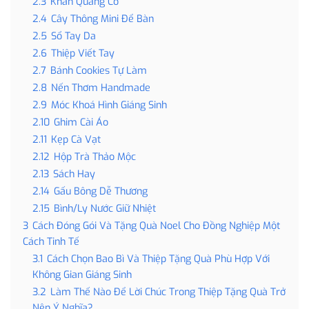
2.3
Khăn Quàng Cổ
2.4
Cây Thông Mini Để Bàn
2.5
Sổ Tay Da
2.6
Thiệp Viết Tay
2.7
Bánh Cookies Tự Làm
2.8
Nến Thơm Handmade
2.9
Móc Khoá Hình Giáng Sinh
2.10
Ghim Cài Áo
2.11
Kẹp Cà Vạt
2.12
Hộp Trà Thảo Mộc
2.13
Sách Hay
2.14
Gấu Bông Dễ Thương
2.15
Bình/Ly Nước Giữ Nhiệt
3
Cách Đóng Gói Và Tặng Quà Noel Cho Đồng Nghiệp Một
Cách Tinh Tế
3.1
Cách Chọn Bao Bì Và Thiệp Tặng Quà Phù Hợp Với
Không Gian Giáng Sinh
3.2
Làm Thế Nào Để Lời Chúc Trong Thiệp Tặng Quà Trở
Nên Ý Nghĩa?