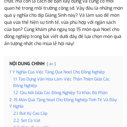
chất, mà còn là cách để bạn xây dựng và củng cố mối
quan hệ trong môi trường công sở. Vậy đâu là những món
quà ý nghĩa cho dịp Giáng Sinh này? Và làm sao để món
quà vừa thể hiện sự tinh tế, vừa phù hợp với ngân sách
của bạn? Cùng khám phá ngay top 15 món quà Noel cho
đồng nghiệp trong bài viết dưới đây để lựa chọn món quà
ấn tượng nhất cho mùa lễ hội này!
NỘI DUNG CHÍNH
ẩn
1
Ý Nghĩa Của Việc Tặng Quà Noel Cho Đồng Nghiệp
1.1
Tạo Dựng Văn Hóa Làm Việc Thân Thiện Giữa Các
Đồng Nghiệp
1.2
Cầu Nối Giữa Các Đồng Nghiệp Từ Khác Bộ Phận
2
15 Món Quà Tặng Noel Cho Đồng Nghiệp Tinh Tế Và Đầy
Ý Nghĩa
2.1
Bút Ký Cao Cấp
2.2
Set Cà Vạt