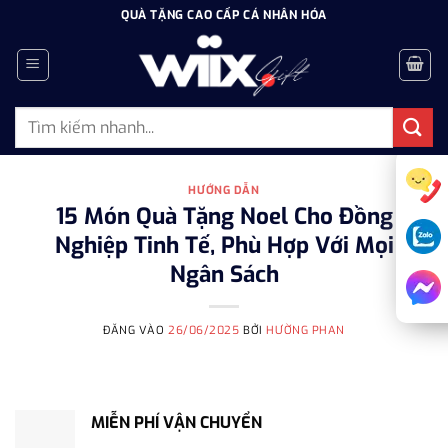
Bỏ
QUÀ TẶNG CAO CẤP CÁ NHÂN HÓA
qua
nội
dung
Tìm
kiếm:
HƯỚNG DẪN
15 Món Quà Tặng Noel Cho Đồng
Nghiệp Tinh Tế, Phù Hợp Với Mọi
Ngân Sách
ĐĂNG VÀO
26/06/2025
BỞI
HƯỜNG PHAN
MIỄN PHÍ VẬN CHUYỂN