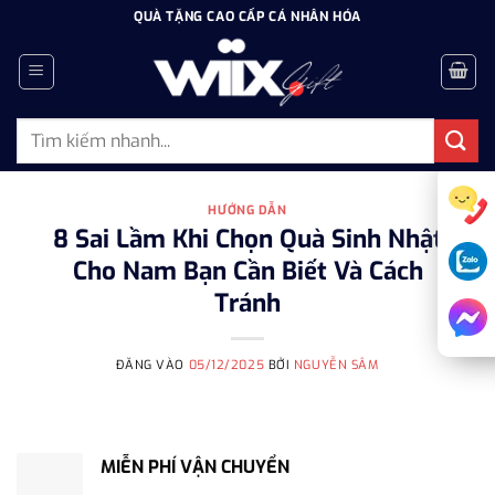
Bỏ
QUÀ TẶNG CAO CẤP CÁ NHÂN HÓA
qua
nội
dung
Tìm
kiếm:
HƯỚNG DẪN
8 Sai Lầm Khi Chọn Quà Sinh Nhật
Cho Nam Bạn Cần Biết Và Cách
Tránh
ĐĂNG VÀO
05/12/2025
BỞI
NGUYỄN SÂM
MIỄN PHÍ VẬN CHUYỂN