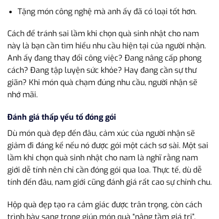
Tặng món công nghệ mà anh ấy đã có loại tốt hơn.
Cách để tránh sai lầm khi chọn quà sinh nhật cho nam
này là bạn cần tìm hiểu nhu cầu hiện tại của người nhận.
Anh ấy đang thay đổi công việc? Đang nâng cấp phong
cách? Đang tập luyện sức khỏe? Hay đang cần sự thư
giãn? Khi món quà chạm đúng nhu cầu, người nhận sẽ
nhớ mãi.
Đánh giá thấp yếu tố đóng gói
Dù món quà đẹp đến đâu, cảm xúc của người nhận sẽ
giảm đi đáng kể nếu nó được gói một cách sơ sài. Một sai
lầm khi chọn quà sinh nhật cho nam là nghĩ rằng nam
giới dễ tính nên chỉ cần đóng gói qua loa. Thực tế, dù dễ
tính đến đâu, nam giới cũng đánh giá rất cao sự chỉnh chu.
Hộp quà đẹp tạo ra cảm giác được trân trọng, còn cách
trình bày sang trọng giúp món quà “nâng tầm giá trị”.