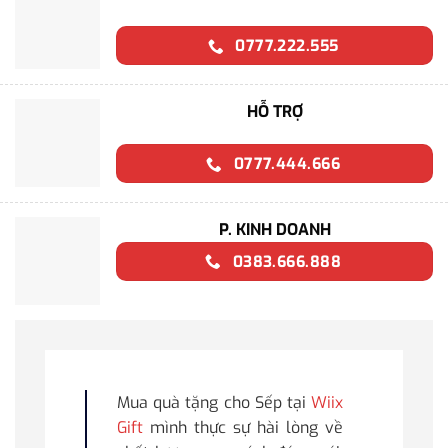
0777.222.555
HỖ TRỢ
0777.444.666
P. KINH DOANH
0383.666.888
Mua quà tặng cho Sếp tại
Wiix
Gift
mình thực sự hài lòng về