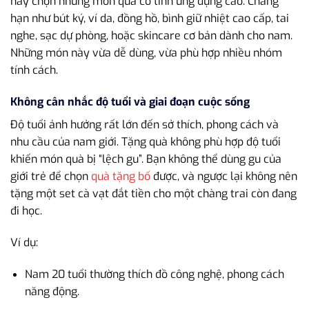
hãy chọn những món quà có tính ứng dụng cao. Chẳng
hạn như bút ký, ví da, đồng hồ, bình giữ nhiệt cao cấp, tai
nghe, sạc dự phòng, hoặc skincare cơ bản dành cho nam.
Những món này vừa dễ dùng, vừa phù hợp nhiều nhóm
tính cách.
Không cân nhắc độ tuổi và giai đoạn cuộc sống
Độ tuổi ảnh hưởng rất lớn đến sở thích, phong cách và
nhu cầu của nam giới. Tặng quà không phù hợp độ tuổi
khiến món quà bị “lệch gu”. Bạn không thể dùng gu của
giới trẻ để chọn
quà tặng bố
được, và ngược lại không nên
tặng một set cà vạt đắt tiền cho một chàng trai còn đang
đi học.
Ví dụ:
Nam 20 tuổi thường thích đồ công nghệ, phong cách
năng động.