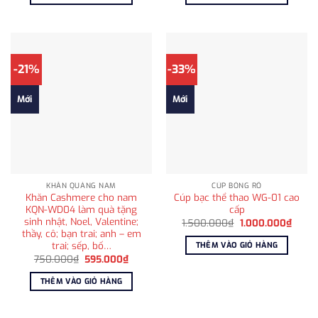
550.000₫.
là:
2.950.000₫.
là:
315.000₫.
2.500
-21%
-33%
Mới
Mới
KHĂN QUÀNG NAM
CÚP BÓNG RỔ
Khăn Cashmere cho nam
Cúp bạc thể thao WG-01 cao
KQN-WD04 làm quà tặng
cấp
sinh nhật, Noel, Valentine;
Giá
Giá
1.500.000
₫
1.000.000
₫
gốc
hiện
thầy, cô; bạn trai; anh – em
là:
tại
trai; sếp, bố…
THÊM VÀO GIỎ HÀNG
1.500.000₫.
là:
Giá
Giá
750.000
₫
595.000
₫
1.000
gốc
hiện
là:
tại
THÊM VÀO GIỎ HÀNG
750.000₫.
là:
595.000₫.