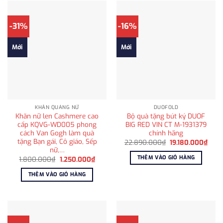
-31%
-16%
Mới
Mới
KHĂN QUÀNG NỮ
DUOFOLD
Khăn nữ len Cashmere cao
Bộ quà tặng bút ký DUOF
cấp KQVG-WD005 phong
BIG RED VIN CT M-1931379
cách Van Gogh làm quà
chính hãng
tặng Bạn gái, Cô giáo, Sếp
Giá
Giá
22.890.000
₫
19.180.000
₫
gốc
hiện
nữ,…
là:
tại
THÊM VÀO GIỎ HÀNG
Giá
Giá
1.800.000
₫
1.250.000
₫
22.890.000₫.
là:
gốc
hiện
19.1
là:
tại
THÊM VÀO GIỎ HÀNG
1.800.000₫.
là:
1.250.000₫.