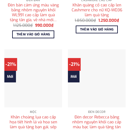
ĐÈN BÀN
CASHMERE CAO CẤP
Đèn bàn cảm ứng màu vàng
Khăn quàng cổ cao cấp len
bằng nhôm nguyên khối
Cashmere cho nữ KQ-WD36
WL991 cao cấp làm quà
làm quà tặng
tặng tân gia, về nhà mới…
Giá
Giá
1.850.000
₫
1.250.000
₫
gốc
hiện
Giá
Giá
1.125.000
₫
990.000
₫
là:
tại
gốc
hiện
THÊM VÀO GIỎ HÀNG
1.850.000₫.
là:
là:
tại
THÊM VÀO GIỎ HÀNG
1.250
1.125.000₫.
là:
990.000₫.
-21%
-21%
Mới
Mới
MỘC
ĐÈN DECOR
Khăn choàng lụa cao cấp
Đèn decor Rebecca bằng
họa tiết hình lá và hoa sen
nhôm nguyên khối cao cấp
làm quà tặng bạn gái, sếp
màu bạc làm quà tặng tân