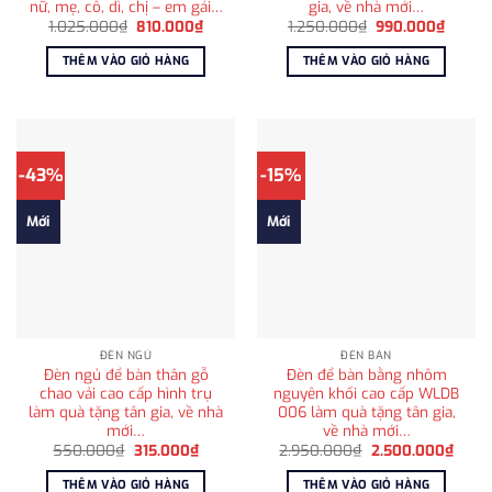
nữ, mẹ, cô, dì, chị – em gái…
gia, về nhà mới…
Giá
Giá
Giá
Giá
1.025.000
₫
810.000
₫
1.250.000
₫
990.000
₫
gốc
hiện
gốc
hiện
là:
tại
là:
tại
THÊM VÀO GIỎ HÀNG
THÊM VÀO GIỎ HÀNG
1.025.000₫.
là:
1.250.000₫.
là:
810.000₫.
990.0
-43%
-15%
Mới
Mới
ĐÈN NGỦ
ĐÈN BÀN
Đèn ngủ để bàn thân gỗ
Đèn để bàn bằng nhôm
chao vải cao cấp hình trụ
nguyên khối cao cấp WLDB
làm quà tặng tân gia, về nhà
006 làm quà tặng tân gia,
mới…
về nhà mới…
Giá
Giá
Giá
Giá
550.000
₫
315.000
₫
2.950.000
₫
2.500.000
₫
gốc
hiện
gốc
hiện
là:
tại
là:
tại
THÊM VÀO GIỎ HÀNG
THÊM VÀO GIỎ HÀNG