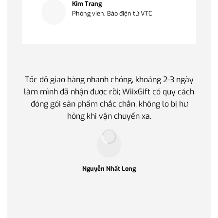
Kim Trang
Phóng viên, Báo điện tử VTC
Tốc độ giao hàng nhanh chóng, khoảng 2-3 ngày
Quà t
làm mình đã nhận được rồi; WiixGift có quy cách
quan 
đóng gói sản phẩm chắc chắn, không lo bị hư
thế 
hỏng khi vận chuyển xa.
làm q
Nguyễn Nhất Long