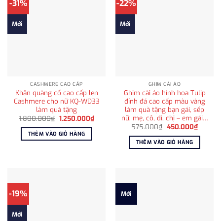
-31%
-22%
Mới
Mới
CASHMERE CAO CẤP
GHIM CÀI ÁO
Khăn quàng cổ cao cấp len
Ghim cài áo hình hoa Tulip
Cashmere cho nữ KQ-WD33
đính đá cao cấp màu vàng
làm quà tặng
làm quà tặng bạn gái, sếp
nữ, mẹ, cô, dì, chị – em gái…
Giá
Giá
1.800.000
₫
1.250.000
₫
gốc
hiện
Giá
Giá
575.000
₫
450.000
₫
là:
tại
gốc
hiện
THÊM VÀO GIỎ HÀNG
1.800.000₫.
là:
là:
tại
THÊM VÀO GIỎ HÀNG
1.250.000₫.
575.000₫.
là:
450.00
-19%
Mới
Mới